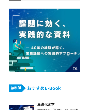
おすすめE-Book
無料DL
最適化読本
数理計画法（最適化）という技術