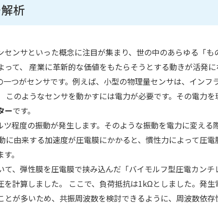
ー解析
s）やトリリオンセンサといった概念に注目が集まり、世の中のあらゆる「も
よって、 産業に革新的な価値をもたらそうとする動きが活発に
の一つがセンサです。例えば、小型の物理量センサは、インフ
。 このようなセンサを動かすには電力が必要です。その電力を
ター
です。
ルツ程度の振動が発生します。そのような振動を電力に変える
振動に由来する加速度が圧電膜にかかると、慣性力によって圧電
ます。
いて、弾性膜を圧電膜で挟み込んだ「バイモルフ型圧電カンチ
を計算しました。 ここで、負荷抵抗は1kΩとしました。発生
ことが多いため、共振周波数を検討できるように、周波数依存