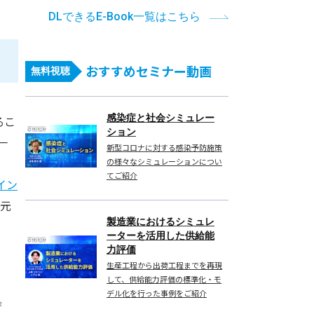
DLできるE-Book一覧はこちら
おすすめセミナー動画
無料視聴
感染症と社会シミュレー
るこ
ション
一
新型コロナに対する感染予防施策
の様々なシミュレーションについ
てご紹介
イン
次元
製造業におけるシミュレ
ーターを活用した供給能
力評価
生産工程から出荷工程までを再現
して、供給能力評価の標準化・モ
デル化を行った事例をご紹介