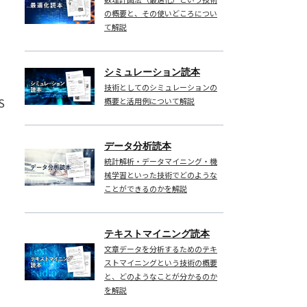
の概要と、その使いどころについ
て解説
シミュレーション読本
技術としてのシミュレーションの
S
概要と活用例について解説
データ分析読本
統計解析・データマイニング・機
械学習といった技術でどのような
ことができるのかを解説
テキストマイニング読本
文章データを分析するためのテキ
ストマイニングという技術の概要
と、どのようなことが分かるのか
を解説