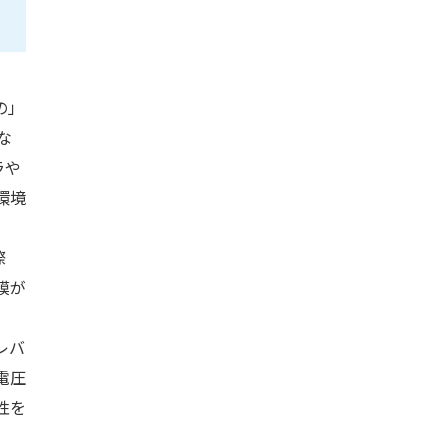
の」
な
ラや
環境
際
膜が
レバ
電圧
性を