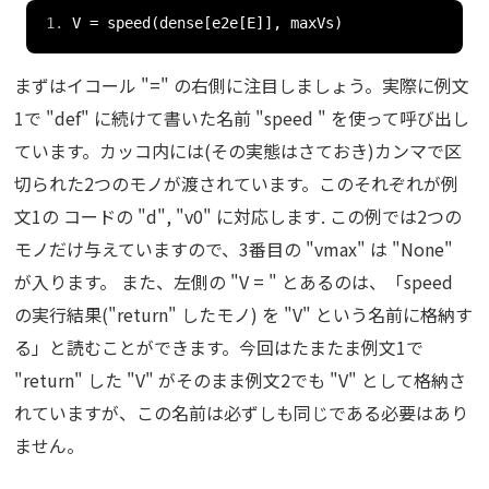
V 
=
 speed
(
dense
[
e2e
[
E
]],
 maxVs
)
まずはイコール "=" の右側に注目しましょう。実際に例文
1で "def" に続けて書いた名前 "speed " を使って呼び出し
ています。カッコ内には(その実態はさておき)カンマで区
切られた2つのモノが渡されています。このそれぞれが例
文1の コードの "d", "v0" に対応します. この例では2つの
モノだけ与えていますので、3番目の "vmax" は "None"
が入ります。 また、左側の "V = " とあるのは、「speed
の実行結果("return" したモノ) を "V" という名前に格納す
る」と読むことができます。今回はたまたま例文1で
"return" した "V" がそのまま例文2でも "V" として格納さ
れていますが、この名前は必ずしも同じである必要はあり
ません。