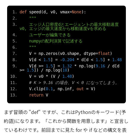
def
 speed
(
d
,
 v0
,
 vmax
=
None
):
"""
    エッジ人口密度dとエージェントの最大移動速度
v0, エッジの最大速度から移動速度vを求める
    ユーザーが編集できる
    numpyの配列演算で記述する
    """
    V 
=
 np
.
zeros
(
v0
.
shape
,
 dtype
=
float
)
    V
[
d 
<
1.5
]
=
-
0.204
*
 d
[
d 
<
1.5
]
+
1.48
    V
[
d 
>=
1.5
]
=
1.32
*
 np
.
log
(
9.16
/
 d
[
d 
>=
1.5
])
/
 np
.
log
(
10
)
    V 
=
 v0 
*
(
V 
/
1.48
)
# K > 9.16 の場合、V < 0 になってしまう。
    V
.
clip
(
0.1
,
 np
.
inf
,
out
=
 V
)
return
 V
まず冒頭の "def" ですが、これはPythonのキーワード(予
約語)になります。「これから関数を用意します」と宣言し
ているわけです。前回までに見た for や if などの構文を表