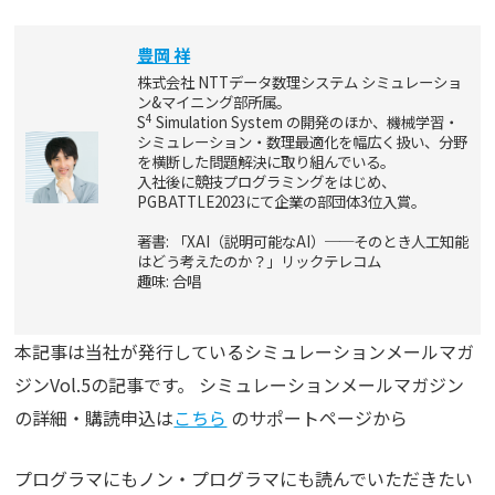
豊岡 祥
株式会社 NTTデータ数理システム シミュレーショ
ン&マイニング部所属。
4
S
Simulation System の開発のほか、機械学習・
シミュレーション・数理最適化を幅広く扱い、分野
を横断した問題解決に取り組んでいる。
入社後に競技プログラミングをはじめ、
PGBATTLE2023にて企業の部団体3位入賞。
著書: 「XAI（説明可能なAI）──そのとき人工知能
はどう考えたのか？」リックテレコム
趣味: 合唱
本記事は当社が発行しているシミュレーションメールマガ
ジンVol.5の記事です。 シミュレーションメールマガジン
の詳細・購読申込は
こちら
のサポートページから
プログラマにもノン・プログラマにも読んでいただきたい