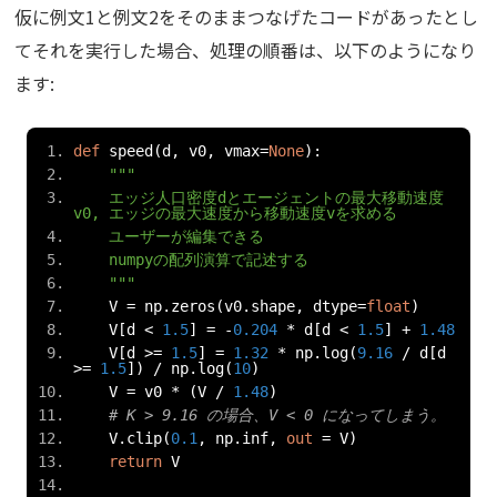
仮に例文1と例文2をそのままつなげたコードがあったとし
てそれを実行した場合、処理の順番は、以下のようになり
ます:
def
 speed
(
d
,
 v0
,
 vmax
=
None
):
"""
    エッジ人口密度dとエージェントの最大移動速度
v0, エッジの最大速度から移動速度vを求める
    ユーザーが編集できる
    numpyの配列演算で記述する
    """
    V 
=
 np
.
zeros
(
v0
.
shape
,
 dtype
=
float
)
    V
[
d 
<
1.5
]
=
-
0.204
*
 d
[
d 
<
1.5
]
+
1.48
    V
[
d 
>=
1.5
]
=
1.32
*
 np
.
log
(
9.16
/
 d
[
d 
>=
1.5
])
/
 np
.
log
(
10
)
    V 
=
 v0 
*
(
V 
/
1.48
)
# K > 9.16 の場合、V < 0 になってしまう。
    V
.
clip
(
0.1
,
 np
.
inf
,
out
=
 V
)
return
 V