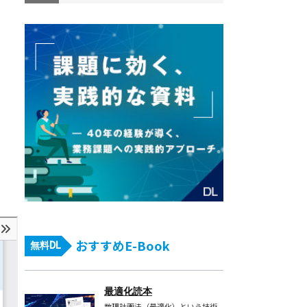
おすすめE-Book
無料DL
最適化読本
数理計画法（最適化）という技術