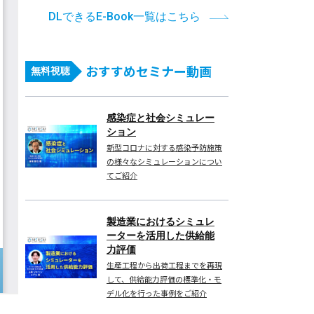
DLできるE-Book一覧はこちら
おすすめセミナー動画
無料視聴
感染症と社会シミュレー
ション
新型コロナに対する感染予防施策
の様々なシミュレーションについ
てご紹介
製造業におけるシミュレ
ーターを活用した供給能
力評価
生産工程から出荷工程までを再現
して、供給能力評価の標準化・モ
デル化を行った事例をご紹介