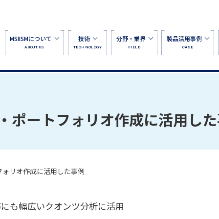
MSIISMについて
技術
分野・業界
製品活用事例
ABOUT US
TECHNOLOGY
FIELD
CASE
・ポートフォリオ作成に活用した
フォリオ作成に活用した事例
務にも幅広いクオンツ分析に活用