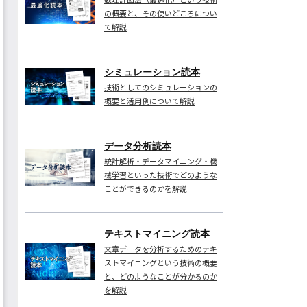
の概要と、その使いどころについ
て解説
シミュレーション読本
技術としてのシミュレーションの
概要と活用例について解説
データ分析読本
統計解析・データマイニング・機
械学習といった技術でどのような
ことができるのかを解説
テキストマイニング読本
文章データを分析するためのテキ
ストマイニングという技術の概要
と、どのようなことが分かるのか
を解説