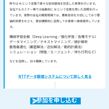
昨今は AI という言葉で様々な技術領域を包含した表現を行います。
当社でもセミナー等では抽象的に AI という言葉を用いた説明を行っ
ています。実際の当社の開発現場では、要素技術を大切にしており理
論的背景をおさえ、新旧横断的に活用してお客様へ価値提供していま
す。
機械学習全般（Deep Learning／強化学習／各種モデル）
データマイニング／テキストマイニング／統計解析
数理最適化（厳密解法／近似解法／動的計画法）
シミュレーション（物理／エージェント／待ち行列など）
などを活用し、日々鍛錬しています。
NTTデータ数理システム
について詳しく見る
参加を申し込む