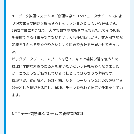
NTTデータ数理システムは「数理科学とコンピュータサイエンスによ
り現実世界の問題を解決する」をミッションとしている会社です。
1982年設立の会社で、大学で数学や物理を学んでも社会でその知識
を発揮できる仕事ができないという人も多い時代から、数理科学的な
知識を生かせる場を作りたいという理念で会社を発展させてきまし
た。
ビッグデータブーム、AIブームを経て、今では機械学習を使うために
数理科学的な素養のある人を雇いたいという会社も多くなりました
が、このような活動をしている会社としてはかなりの老舗です。
機械学習、統計解析、数理計画、シミュレーションなどの数理科学を
背景とした技術を活用し、業種、テーマを問わず幅広く仕事をしてい
ます。
NTTデータ数理システムの
得意な領域