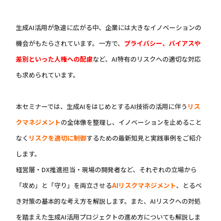
生成AI活用が急速に広がる中、企業には大きなイノベーションの
機会がもたらされています。一方で、
プライバシー、バイアスや
差別といった人権への配慮
など、AI特有のリスクへの適切な対応
も求められています。
本セミナーでは、生成AIをはじめとするAI技術の活用に伴う
リス
クマネジメント
の全体像を整理し、イノベーションを止めること
なく
リスクを適切に制御
するための最新知見と実践事例をご紹介
します。
経営層・DX推進担当・現場の開発者など、それぞれの立場から
「攻め」と「守り」を両立させる
AIリスクマネジメント
、とるべ
き対策の基本的な考え方を解説します。また、AIリスクへの対処
を踏まえた生成AI活用プロジェクトの進め方についても解説しま