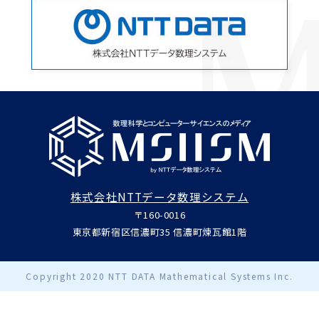
株式会社NTTデータ数理システム
〒160-0016
東京都新宿区信濃町35 信濃町煉瓦館1階
Copyright 2020 NTT DATA Mathematical Systems Inc.