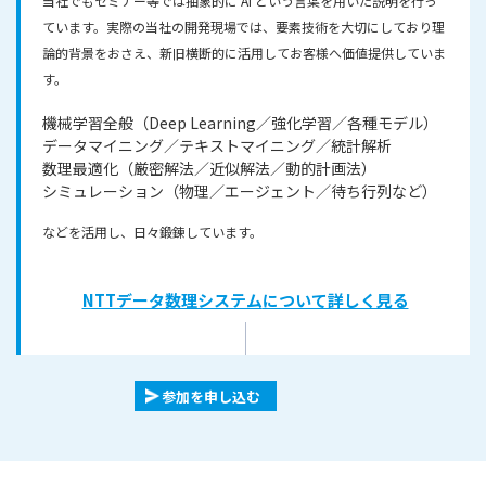
当社でもセミナー等では抽象的に AI という言葉を用いた説明を行っ
ています。実際の当社の開発現場では、要素技術を大切にしており理
論的背景をおさえ、新旧横断的に活用してお客様へ価値提供していま
す。
機械学習全般（Deep Learning／強化学習／各種モデル）
データマイニング／テキストマイニング／統計解析
数理最適化（厳密解法／近似解法／動的計画法）
シミュレーション（物理／エージェント／待ち行列など）
などを活用し、日々鍛錬しています。
NTTデータ数理システム
について詳しく見る
参加を申し込む