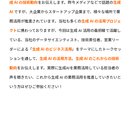
成 AI の技術動向
をお伝えします。昨今メディアなどで話題の
生成
AI
ですが、大企業からスタートアップ企業まで、様々な場所で業
務活用が推進されています。当社も多くの
生成 AI の活用プロジェ
クト
に携わっておりますが、今回は生成 AI 活用の最前線で活躍し
ている、当社のデータサイエンティスト、技術責任者、営業リー
ダーによる「
生成 AI のビジネス活用
」をテーマにしたトークセッ
ションを通して、
生成 AI の活用方法
、
生成 AI のこれからの技術
動向
をお伝えします。実際に生成AIを業務活用している担当者の
声を聴きたい、これから生成 AI の業務活用を推進していきたいと
いう方はぜひご参加ください！