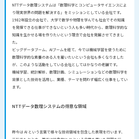
NTTデータ数理システムは「数理科学とコンピュータサイエンスによ
り現実世界の問題を解決する」をミッションとしている会社です。
1982年設立の会社で、大学で数学や物理を学んでも社会でその知識
を発揮できる仕事ができないという人も多い時代から、数理科学的な
知識を生かせる場を作りたいという理念で会社を発展させてきまし
た。
ビッグデータブーム、AIブームを経て、今では機械学習を使うために
数理科学的な素養のある人を雇いたいという会社も多くなりました
が、このような活動をしている会社としてはかなりの老舗です。
機械学習、統計解析、数理計画、シミュレーションなどの数理科学を
背景とした技術を活用し、業種、テーマを問わず幅広く仕事をしてい
ます。
NTTデータ数理システムの
得意な領域
昨今は AI という言葉で様々な技術領域を包含した表現を行います、