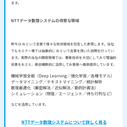
ます。
NTTデータ数理システムの
得意な領域
昨今は AI という言葉で様々な技術領域を包含した表現します。当社
でもセミナー等では抽象的に AI という言葉を用いた説明を行ってい
ます。実際の当社の開発現場では、要素技術を大切にしており理論的
背景をおさえ、新旧横断的に活用してお客様へ価値提供しています。
機械学習全般（Deep Learning／強化学習／各種モデル）
データマイニング／テキストマイニング／統計解析
数理最適化（厳密解法／近似解法／動的計画法）
シミュレーション（物理／エージェント／待ち行列など）
などを活用しています。
NTTデータ数理システム
について詳しく見る