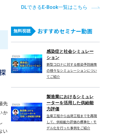
DLできるE-Book一覧はこちら
おすすめセミナー動画
無料視聴
感染症と社会シミュレー
ション
新型コロナに対する感染予防施策
所探
の様々なシミュレーションについ
てご紹介
製造業におけるシミュレ
最先
ーターを活用した供給能
力評価
いか
生産工程から出荷工程までを再現
し
して、供給能力評価の標準化・モ
デル化を行った事例をご紹介
ない