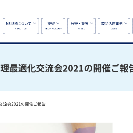
MSIISMについて
技術
分野・業界
製品活用事例
ABOUT US
TECHNOLOGY
FIELD
CASE
数理最適化交流会2021の開催ご報
交流会2021の開催ご報告