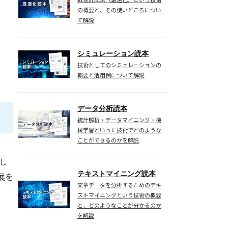
の概要と、その使いどころについ
て解説
シミュレーション読本
技術としてのシミュレーションの
概要と活用例について解説
データ分析読本
統計解析・データマイニング・機
械学習といった技術でどのような
ことができるのかを解説
催し
テキストマイニング読本
展を
文章データを分析するためのテキ
。
ストマイニングという技術の概要
と、どのようなことが分かるのか
を解説