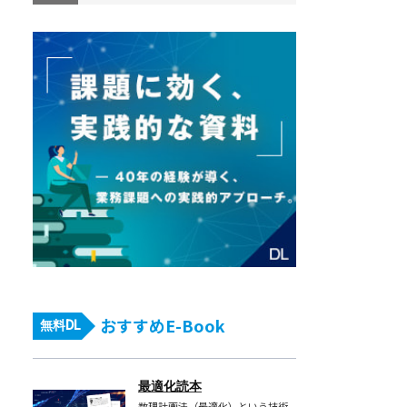
おすすめE-Book
無料DL
最適化読本
数理計画法（最適化）という技術