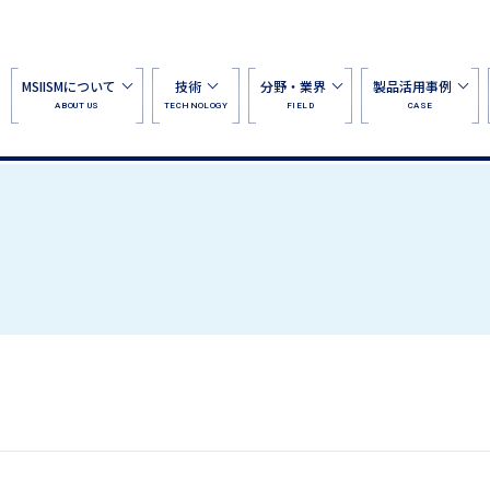
MSIISMについて
技術
分野・業界
製品活用事例
ABOUT US
TECHNOLOGY
FIELD
CASE