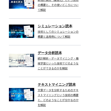
と
の概要と、その使いどころについ
現
て解説
場
オ
シミュレーション読本
ペ
技術としてのシミュレーションの
レ
概要と活用例について解説
ー
シ
データ分析読本
ョ
統計解析・データマイニング・機
ン
械学習といった技術でどのような
の
ことができるのかを解説
最
適
テキストマイニング読本
化
文章データを分析するためのテキ
～
ストマイニングという技術の概要
ボ
と、どのようなことが分かるのか
を解説
ト