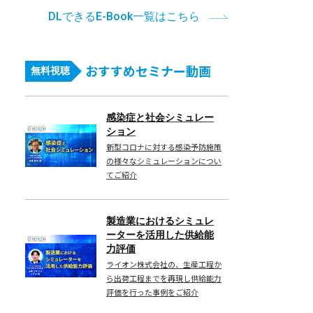
ル
DLできるE-Book一覧はこちら
ネ
ッ
ク
おすすめセミナー動画
無料視聴
分
析
か
感染症と社会シミュレー
ら
ション
新型コロナに対する感染予防施策
改
の様々なシミュレーションについ
善
てご紹介
施
策
製造業におけるシミュレ
の
ーターを活用した供給能
比
力評価
較・
ライオン株式会社の、生産工程か
効
ら出荷工程までを再現し供給能力
評価を行った事例をご紹介
果