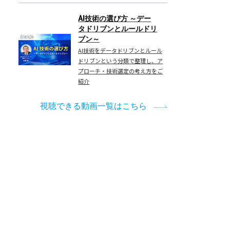
検
証
AI技術の選び方 ～デー
ま
タドリブンとルールドリ
ブン～
で
AI技術をデータドリブンとルール
を
ドリブンという分類で整理し、ア
実
プローチ・技術選定の考え方をご
現
紹介
～
視聴できる動画一覧はこちら
AI
エ
ー
ジ
ェ
ン
ト
に