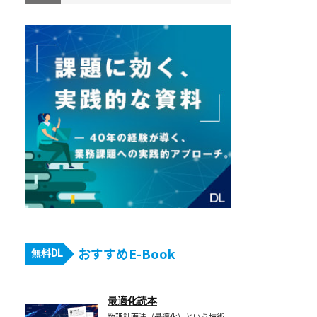
デ
ジ
タ
ル
ツ
イ
ン
構
築
に
向
け
た、
おすすめE-Book
設
無料DL
備
投
最適化読本
資
数理計画法（最適化）という技術