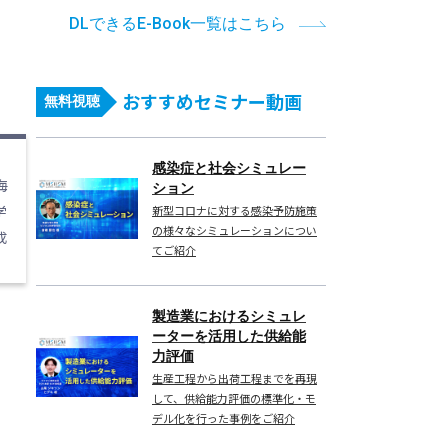
DLできるE-Book一覧はこちら
おすすめセミナー動画
無料視聴
感染症と社会シミュレー
海
ション
学
新型コロナに対する感染予防施策
の様々なシミュレーションについ
成
てご紹介
製造業におけるシミュレ
ーターを活用した供給能
力評価
生産工程から出荷工程までを再現
して、供給能力評価の標準化・モ
デル化を行った事例をご紹介