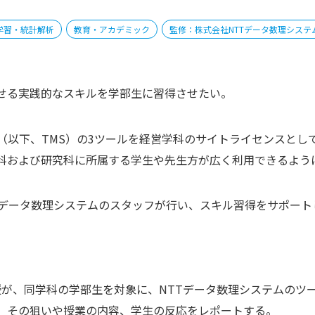
学習・統計解析
教育・アカデミック
監修：株式会社NTTデータ数理システ
せる実践的なスキルを学部生に習得させたい。
ng Studio（以下、TMS）の3ツールを経営学科のサイトライセンスとし
科および研究科に所属する学生や先生方が広く利用できるよう
Tデータ数理システムのスタッフが行い、スキル習得をサポート
授が、同学科の学部生を対象に、NTTデータ数理システムのツ
。その狙いや授業の内容、学生の反応をレポートする。