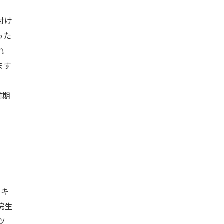
付け
った
れ
ます
前期
テキ
院生
ツ