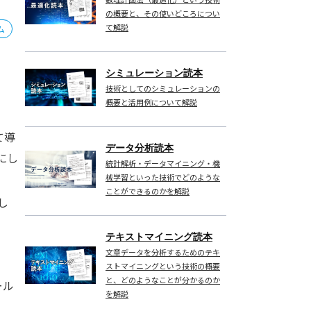
の概要と、その使いどころについ
て解説
ム
シミュレーション読本
技術としてのシミュレーションの
概要と活用例について解説
て導
データ分析読本
にし
統計解析・データマイニング・機
械学習といった技術でどのような
ことができるのかを解説
し
テキストマイニング読本
文章データを分析するためのテキ
ストマイニングという技術の概要
と、どのようなことが分かるのか
ール
を解説