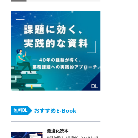
おすすめE-Book
無料DL
最適化読本
数理計画法（最適化）という技術