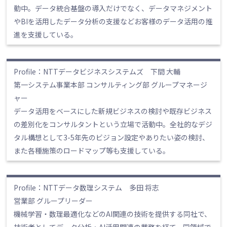
動中。データ統合基盤の導入だけでなく、データマネジメント
やBIを活用したデータ分析の支援などお客様のデータ活用の推
進を支援している。
Profile：NTTデータビジネスシステムズ 下間 大輔
第一システム事業本部 コンサルティング部 グループマネージ
ャー
データ活用をベースにした新規ビジネスの検討や既存ビジネス
の差別化をコンサルタントという立場で活動中。全社的なデジ
タル構想として3-5年先のビジョン設定やありたい姿の検討、
また各種施策のロードマップ等も支援している。
Profile：NTTデータ数理システム 多田 将志
営業部 グループリーダー
機械学習・数理最適化などのAI関連の技術を提供する同社で、
技術者としてデータ分析・AI活用関連の業務を経て、同領域で