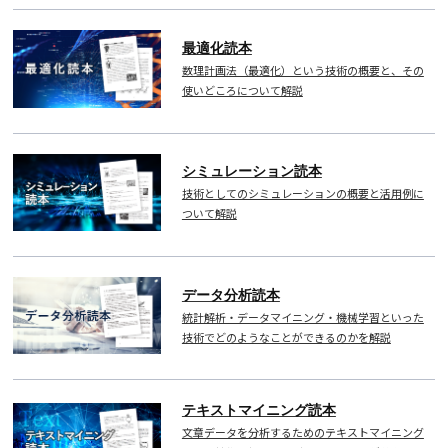
最適化読本
数理計画法（最適化）という技術の概要と、その
使いどころについて解説
シミュレーション読本
技術としてのシミュレーションの概要と活用例に
ついて解説
データ分析読本
統計解析・データマイニング・機械学習といった
技術でどのようなことができるのかを解説
テキストマイニング読本
文章データを分析するためのテキストマイニング