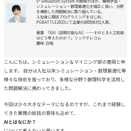
S
Simulation System の開発のほか、機械学習・
シミュレーション・数理最適化を幅広く扱い、分野
を横断した問題解決に取り組んでいる。
入社後に競技プログラミングをはじめ、
PGBATTLE2023にて企業の部団体3位入賞。
著書: 「XAI（説明可能なAI）──そのとき人工知能
はどう考えたのか？」リックテレコム
趣味: 合唱
こんにちは。シミュレーション＆マイニング部の豊岡と申
します。 自分は入社以来シミュレーション・数理最適化等
様々な技術を扱っており、多様な分野で数理科学を活用し
た問題解決に携わってきました。
今回は少々大きなテーマになるのですが、これまで経験し
てきた業務の総括の意味も込めて、
AIとはなにか？
について考えたいと思います。