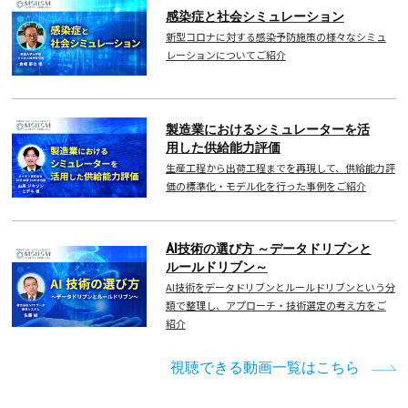
感染症と社会シミュレーション
新型コロナに対する感染予防施策の様々なシミュ
レーションについてご紹介
製造業におけるシミュレーターを活
用した供給能力評価
生産工程から出荷工程までを再現して、供給能力評
価の標準化・モデル化を行った事例をご紹介
AI技術の選び方 ～データドリブンと
ルールドリブン～
AI技術をデータドリブンとルールドリブンという分
類で整理し、アプローチ・技術選定の考え方をご
紹介
視聴できる動画一覧はこちら