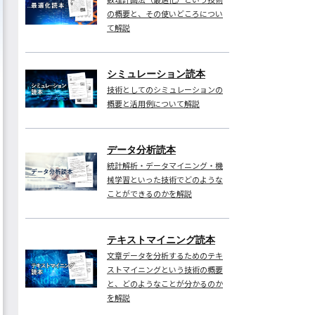
の概要と、その使いどころについ
て解説
シミュレーション読本
技術としてのシミュレーションの
概要と活用例について解説
データ分析読本
統計解析・データマイニング・機
械学習といった技術でどのような
ことができるのかを解説
テキストマイニング読本
文章データを分析するためのテキ
ストマイニングという技術の概要
と、どのようなことが分かるのか
を解説