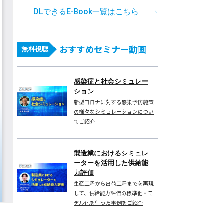
DLできるE-Book一覧はこちら
おすすめセミナー動画
無料視聴
感染症と社会シミュレー
ション
新型コロナに対する感染予防施策
の様々なシミュレーションについ
てご紹介
製造業におけるシミュレ
ーターを活用した供給能
力評価
生産工程から出荷工程までを再現
して、供給能力評価の標準化・モ
デル化を行った事例をご紹介