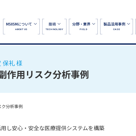
MSIISMについて
技術
分野・業界
製品活用事例
ABOUT US
TECHNOLOGY
FIELD
CASE
 保礼 様
副作用リスク分析事例
スク分析事例
活用し安心・安全な医療提供システムを構築