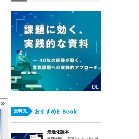
おすすめE-Book
無料DL
最適化読本
数理計画法（最適化）という技術