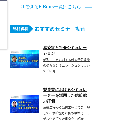
DLできるE-Book一覧はこちら
おすすめセミナー動画
無料視聴
感染症と社会シミュレー
ション
新型コロナに対する感染予防施策
の様々なシミュレーションについ
てご紹介
製造業におけるシミュレ
ーターを活用した供給能
力評価
生産工程から出荷工程までを再現
して、供給能力評価の標準化・モ
デル化を行った事例をご紹介