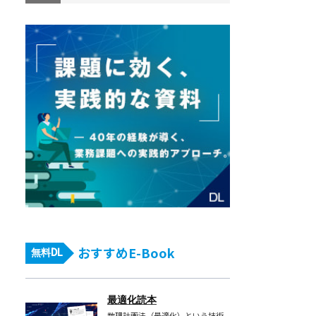
おすすめE-Book
無料DL
最適化読本
数理計画法（最適化）という技術