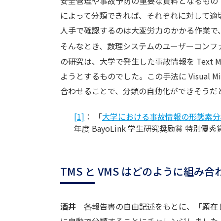
安全管理や事故予防の重要な資料となるもの
によって分類できれば、それぞれに対して適
人手で確認するのは大変労力のかかる作業で
そんなとき、数理システムのユーザーコンフ
の研究は、大学で発生した事故情報を Text M
ようとするものでした。この手法に Visual M
合わせることで、分類の自動化ができそうだ
[1]
：
「
大学における事故情報の形態素分
年度 BayoLink 学生研究奨励賞 特別優秀
TMS と VMS はどのように組
酒井
各報告書の自由記述をもとに、「顕在し
に自動で分類することにチャレンジしました