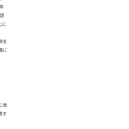
年
認
上に
測を
務に
に改
関す