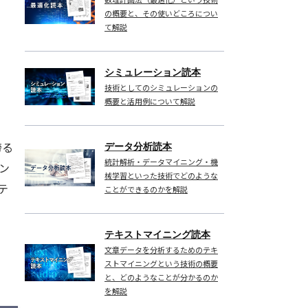
の概要と、その使いどころについ
て解説
シミュレーション読本
技術としてのシミュレーションの
概要と活用例について解説
誇る
データ分析読本
統計解析・データマイニング・機
ン
械学習といった技術でどのような
テ
ことができるのかを解説
テキストマイニング読本
文章データを分析するためのテキ
ストマイニングという技術の概要
と、どのようなことが分かるのか
を解説