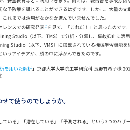
で、安全教育などに利用できます。例えば、報告書を事故原因
切な予防策を講じることができるはずです。しかし、大量の文
、これまでは活用がなかなか進んでいませんでした。
ァレンスでの研究発表
を見て、「これだ！」と思ったのです
[1]
ining Studio（以下、TMS）で分析・分類し、事故抑止に活
ining Studio（以下、VMS）に搭載されている機械学習機能を
というアイデアが、頭の中に浮かんできたのです。
析を用いた解析
」京都大学大学院工学研究科 長野有希子様 201
賞
み合わせて使うのでしょうか。
ている」「潜在している」「予測される」という3つのハザ
。