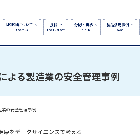
MSIISMについて
技術
分野・業界
製品活用事例
ABOUT US
TECHNOLOGY
FIELD
CASE
による製造業の安全管理事例
造業の安全管理事例
健康をデータサイエンスで考える