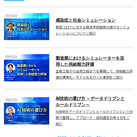
感染症と社会シミュレーション
新型コロナに対する感染予防施策の様々なシミュ
レーションについてご紹介
製造業におけるシミュレーターを活
用した供給能力評価
生産工程から出荷工程までを再現して、供給能力評
価の標準化・モデル化を行った事例をご紹介
AI技術の選び方 ～データドリブンと
ルールドリブン～
AI技術をデータドリブンとルールドリブンという分
類で整理し、アプローチ・技術選定の考え方をご
紹介