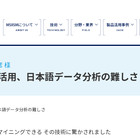
MSIISMについて
技術
分野・業界
製品活用事例
ABOUT US
TECHNOLOGY
FIELD
CASE
 様
活用、日本語データ分析の難しさ
本語データ分析の難しさ
マイニングできる その技術に驚かされました