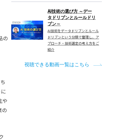
AI技術の選び方 ～デー
タドリブンとルールドリ
ブン～
AI技術をデータドリブンとルール
ドリブンという分類で整理し、ア
品の
プローチ・技術選定の考え方をご
紹介
視聴できる動画一覧はこちら
たち
きに
生や
業の
ク