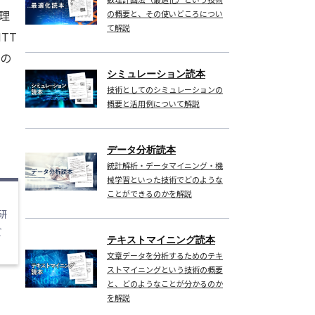
理
の概要と、その使いどころについ
て解説
TT
るの
シミュレーション読本
技術としてのシミュレーションの
概要と活用例について解説
データ分析読本
統計解析・データマイニング・機
械学習といった技術でどのような
ことができるのかを解説
研
ビ
テキストマイニング読本
文章データを分析するためのテキ
ストマイニングという技術の概要
と、どのようなことが分かるのか
を解説