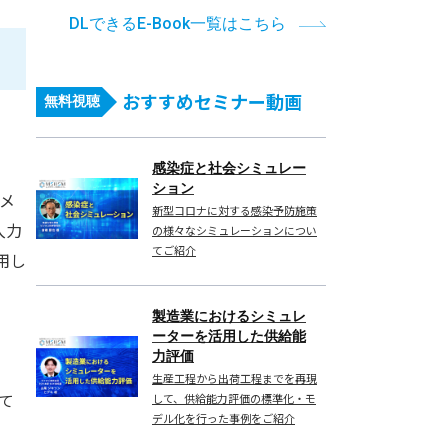
DLできるE-Book一覧はこちら
）
おすすめセミナー動画
無料視聴
感染症と社会シミュレー
ション
メ
新型コロナに対する感染予防施策
入力
の様々なシミュレーションについ
てご紹介
用し
製造業におけるシミュレ
ーターを活用した供給能
力評価
生産工程から出荷工程までを再現
て
して、供給能力評価の標準化・モ
デル化を行った事例をご紹介