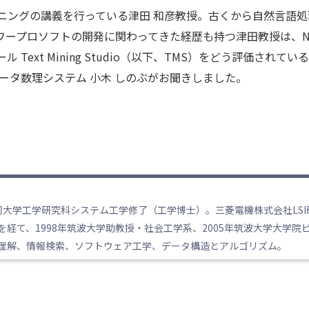
ニングの講義を行っている津田 和彦教授。古くから自然言語処
ワープロソフトの開発に関わってきた経歴も持つ津田教授は、N
ext Mining Studio（以下、TMS）をどう評価されてい
データ数理システム 小木 しのぶがお聞きしました。
年同大学工学研究科システム工学修了（工学博士）。三菱電機株式会社LSI
経て、1998年筑波大学助教授・社会工学系、2005年筑波大学大学院
理解、情報検索、ソフトウェア工学、データ構造とアルゴリズム。