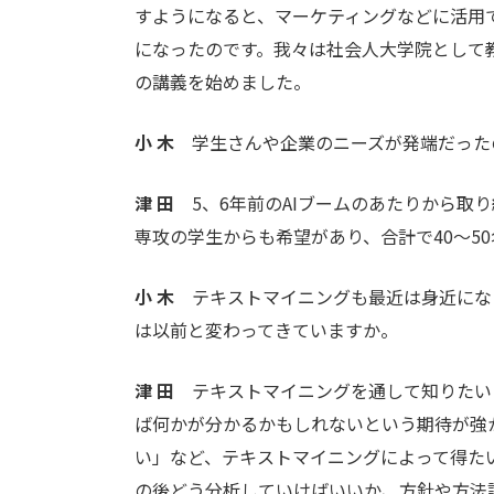
すようになると、マーケティングなどに活用
になったのです。我々は社会人大学院として
の講義を始めました。
小 木
学生さんや企業のニーズが発端だった
津 田
5、6年前のAIブームのあたりから取
専攻の学生からも希望があり、合計で40〜5
小 木
テキストマイニングも最近は身近にな
は以前と変わってきていますか。
津 田
テキストマイニングを通して知りたい
ば何かが分かるかもしれないという期待が強
い」など、テキストマイニングによって得た
の後どう分析していけばいいか、方針や方法