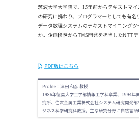
筑波大学大学院で、15年前からテキストマイ
の研究に携わり、プログラマーとしても有名
データ数理システムのテキストマイニングツール T
か。企画段階からTMS開発を担当したNTT
PDF版はこちら
Profile：津田 和彦 教授
1986年徳島大学工学部情報工学科卒業、1994
究所、住友金属工業株式会社システム研究開発部を
ジネス科学研究科教授。主な研究分野に自然言語