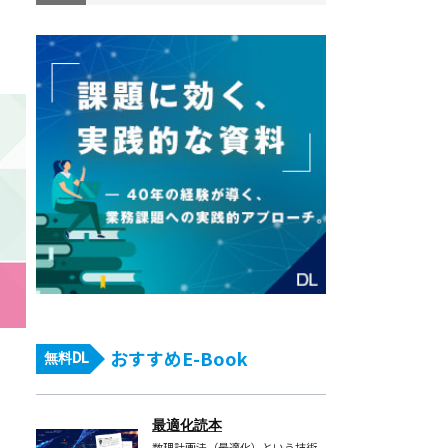
おすすめE-Book
無料DL
最適化読本
数理計画法（最適化）という技術