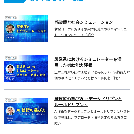
感染症と社会シミュレーション
新型コロナに対する感染予防施策の様々なシミュ
レーションについてご紹介
製造業におけるシミュレーターを活
用した供給能力評価
生産工程から出荷工程までを再現して、供給能力評
価の標準化・モデル化を行った事例をご紹介
AI技術の選び方 ～データドリブンと
ルールドリブン～
AI技術をデータドリブンとルールドリブンという分
類で整理し、アプローチ・技術選定の考え方をご
紹介