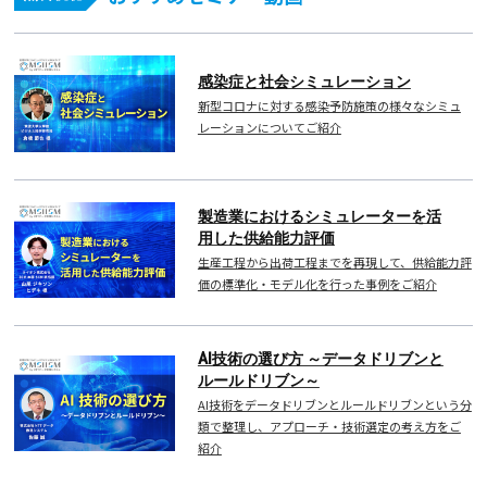
感染症と社会シミュレーション
新型コロナに対する感染予防施策の様々なシミュ
レーションについてご紹介
製造業におけるシミュレーターを活
用した供給能力評価
生産工程から出荷工程までを再現して、供給能力評
価の標準化・モデル化を行った事例をご紹介
AI技術の選び方 ～データドリブンと
ルールドリブン～
AI技術をデータドリブンとルールドリブンという分
類で整理し、アプローチ・技術選定の考え方をご
紹介