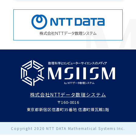
株式会社NTTデータ数理システム
〒160-0016
東京都新宿区信濃町35番地 信濃町煉瓦館1階
Copyright 2020 NTT DATA Mathematical Systems Inc.