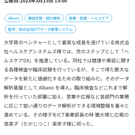
公開日:2023年3月15日 13:00
Alkano
機械学習・統計解析
医療・医薬・ヘルスケア
監修：株式会社NTTデータ数理システム
大学発のベンチャーとして着実な成長を遂げている株式会
社ヘルスケアシステムズ様では、次のステップとして「ヘ
ルスケアDX」を推進している。同社では健康や美容に関す
る各種検査や臨床試験を行っているが、そこで得た膨大な
データを新たに価値化するための取り組みだ。そのデータ
解析基盤として Alkano を導入。臨床検査などこれまで解
析を行っていた部署に加え、営業や広報など各部門の業務
に応じて狙い通りのデータ解析ができる環境整備を着々と
進めている。その様子をICT事業部長の林 雅大様と広報の
高実子（たかじつこ）実奈子様に伺った。