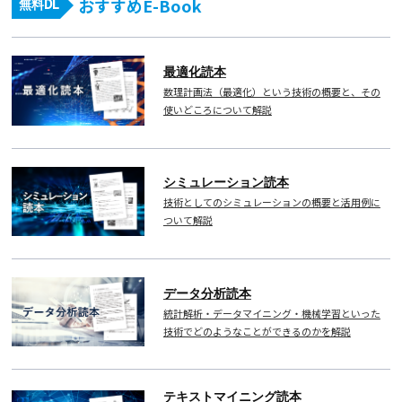
おすすめE-Book
無料DL
最適化読本
数理計画法（最適化）という技術の概要と、その
使いどころについて解説
シミュレーション読本
技術としてのシミュレーションの概要と活用例に
ついて解説
データ分析読本
統計解析・データマイニング・機械学習といった
技術でどのようなことができるのかを解説
テキストマイニング読本