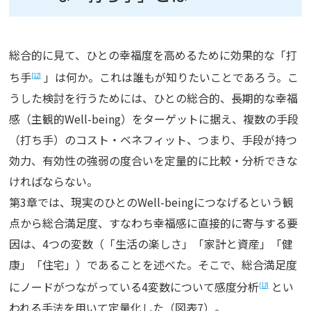
総合的に見て、ひとの幸福度を高めるために効果的な「打
ち手
」は何か。これは誰もが知りたいことであろう。こ
[12]
うした検討を行うためには、ひとの総合的、長期的な幸福
感（主観的Well-being）をターゲットに据え、複数の手段
（打ち手）のコスト・ベネフィット、つまり、手段が持つ
効力、有効性の強弱の度合いを定量的に比較・分析できな
ければならない。
第3章では、現実のひとのWell-beingにつなげるという観
点から総合満足度、すなわち幸福感に直接的に寄与する要
因は、4つの変数（「生活の楽しさ」「家計と資産」「健
康」「住宅」）であることを述べた。そこで、総合満足度
にノードがつながっている4変数について感度分析
とい
[13]
われる手法を用いて定量化した（図表7）。