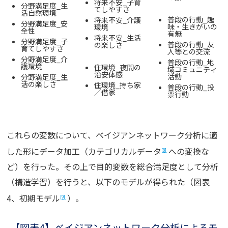
将来不安_子育
分野満足度_生
てしやすさ
活自然環境
普段の行動_趣
将来不安_介護
分野満足度_安
味・生きがいの
環境
全性
有無
将来不安_生活
分野満足度_子
普段の行動_友
の楽しさ
育てしやすさ
人等との交流
分野満足度_介
普段の行動_地
護環境
住環境_夜間の
域コミュニティ
治安体感
活動
分野満足度_生
活の楽しさ
住環境_持ち家
普段の行動_投
／借家
票行動
これらの変数について、ベイジアンネットワーク分析に適
した形にデータ加工（カテゴリカルデータ
への変換な
[8]
ど）を行った。その上で目的変数を総合満足度として分析
（構造学習）を行うと、以下のモデルが得られた（図表
4、初期モデル
）。
[9]
【図表4】ベイジアンネットワーク分析によるモ