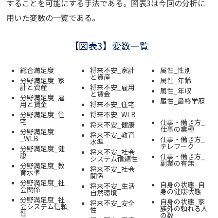
することを可能にする手法である。図表3は今回の分析に
用いた変数の一覧である。
【図表3】変数一覧
総合満足度
将来不安_家計
属性_性別
と資産
分野満足度_家
属性_年齢
計と資産
将来不安_雇用
属性_年収
と賃金
分野満足度_雇
属性_最終学歴
用と賃金
将来不安_住宅
分野満足度_住
将来不安_WLB
宅
仕事・働き方_
将来不安_健康
仕事の業種
分野満足度
将来不安_教育
_WLB
仕事・働き方_
水準
テレワーク
分野満足度_健
将来不安_社会
康
仕事・働き方_
システム信頼性
副業の有無
分野満足度_教
将来不安_社会
育水準
関係
分野満足度_社
自身の状態_自
将来不安_生活
会関係
身の健康状態
自然環境
分野満足度_社
自身の状態_家
将来不安_安全
会システム信頼
族外の頼れる人
性
性
の数