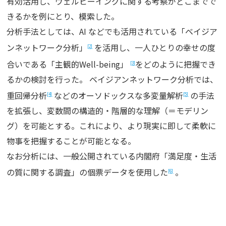
有効活用し、ウェルビーイングに関する考察がどこまでで
きるかを例にとり、模索した。
分析手法としては、AI などでも活用されている「ベイジア
ンネットワーク分析」
を活用し、一人ひとりの幸せの度
[2]
合いである「主観的Well-being」
をどのように把握でき
[3]
るかの検討を行った。 ベイジアンネットワーク分析では、
重回帰分析
などのオーソドックスな多変量解析
の手法
[4]
[5]
を拡張し、変数間の構造的・階層的な理解（＝モデリン
グ）を可能とする。これにより、より現実に即して柔軟に
物事を把握することが可能となる。
なお分析には、一般公開されている内閣府「満足度・生活
の質に関する調査」の個票データを使用した
。
[6]