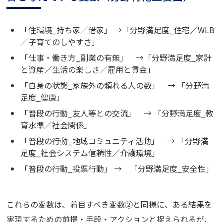
「住環境_持ち家／借家」 →「分野満足度_住宅／WLB
／子育てのしやすさ」
「仕事・働き方_副業の有無」 →「分野満足度_家計
と資産／生活の楽しさ／雇用と賃金」
「自身の状態_家族外の頼れる人の数」 → 「分野満
足度_健康」
「普段の行動_友人等との交流」 → 「分野満足度_教
育水準／社会関係」
「普段の行動_地域コミュニティ活動」 → 「分野満
足度_社会システム信頼性／介護環境」
「普段の行動_投票行動」 → 「分野満足度_安全性」
これらの変数は、着目すべき変数②と同様に、ある結果を
実現するための前提・手段・アクションと捉えられるが、