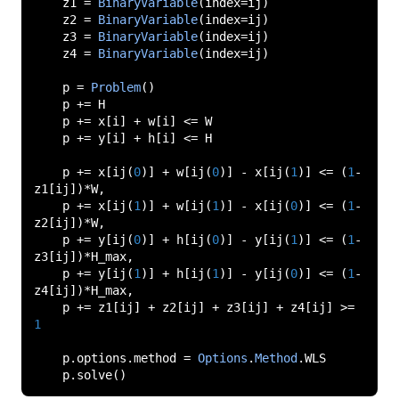
    z1 
=
BinaryVariable
(
index
=
ij
)
    z2 
=
BinaryVariable
(
index
=
ij
)
    z3 
=
BinaryVariable
(
index
=
ij
)
    z4 
=
BinaryVariable
(
index
=
ij
)
    p 
=
Problem
()
    p 
+=
 H

    p 
+=
 x
[
i
]
+
 w
[
i
]
<=
 W

    p 
+=
 y
[
i
]
+
 h
[
i
]
<=
 H

    p 
+=
 x
[
ij
(
0
)]
+
 w
[
ij
(
0
)]
-
 x
[
ij
(
1
)]
<=
(
1
-
z1
[
ij
])*
W
,
    p 
+=
 x
[
ij
(
1
)]
+
 w
[
ij
(
1
)]
-
 x
[
ij
(
0
)]
<=
(
1
-
z2
[
ij
])*
W
,
    p 
+=
 y
[
ij
(
0
)]
+
 h
[
ij
(
0
)]
-
 y
[
ij
(
1
)]
<=
(
1
-
z3
[
ij
])*
H_max
,
    p 
+=
 y
[
ij
(
1
)]
+
 h
[
ij
(
1
)]
-
 y
[
ij
(
0
)]
<=
(
1
-
z4
[
ij
])*
H_max
,
    p 
+=
 z1
[
ij
]
+
 z2
[
ij
]
+
 z3
[
ij
]
+
 z4
[
ij
]
>=
1
    p
.
options
.
method 
=
Options
.
Method
.
WLS

    p
.
solve
()