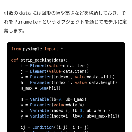
引数の
には図形の幅や高さなどを格納しておき、そ
data
れを
というオブジェクトを通じてモデルに定
Parameter
義します。
from
 pysimple 
import
*
def
 strip_packing
(
data
):
    i 
=
Element
(
value
=
data
.
items
)
    j 
=
Element
(
value
=
data
.
items
)
    w 
=
Parameter
(
index
=
i
,
value
=
data
.
width
)
    h 
=
Parameter
(
index
=
i
,
value
=
data
.
height
)
    H_max 
=
Sum
(
h
[
i
])
    H 
=
Variable
(
lb
=
0
,
 ub
=
H_max
)
    W 
=
Parameter
(
value
=
data
.
W
)
    x 
=
Variable
(
index
=
i
,
 lb
=
0
,
 ub
=
W
-
w
[
i
])
    y 
=
Variable
(
index
=
i
,
 lb
=
0
,
 ub
=
H_max
-
h
[
i
])
    ij 
=
Condition
((
i
,
j
),
 i 
!=
 j
)