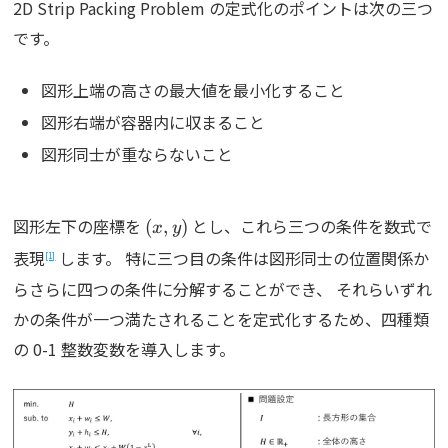
2D Strip Packing Problem の定式化のポイントは次の三つ
です。
図形上端の高さの最大値を最小化すること
図形右端が容器内に収まること
図形同士が重ならないこと
(x,
図形左下の座標を
とし、これら三つの条件を数式で
(
,
)
x
y
y)
表現
します。 特に三つ目の条件は図形同士の位置関係か
[1]
らさらに四つの条件に分解することができ、 それらいずれ
かの条件が一つ満たされることを定式化するため、四種類
の 0-1 整数変数を導入します。