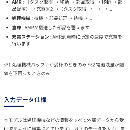
AMR
: （タスク取得 → 移動 → 部品取得 → 移動 → 部
品配置）→ 充電※2 →（タスク取得 → …）→ ...
処理機械
: 待機→ 部品処理→ 待機→ ...
倉庫
: AMRが搬送した部品を蓄えます
充電ステーション
: AMR到着時に所定の速度で充電を
行います
※1 処理機械バッファが満杯のときのみ ※2 電池残量が閾
値を下回ったときのみ
入力データ仕様
本モデルは処理機械などの情報をすべて外部データから受
け取るように構築されています。 以下のデータを入力しま