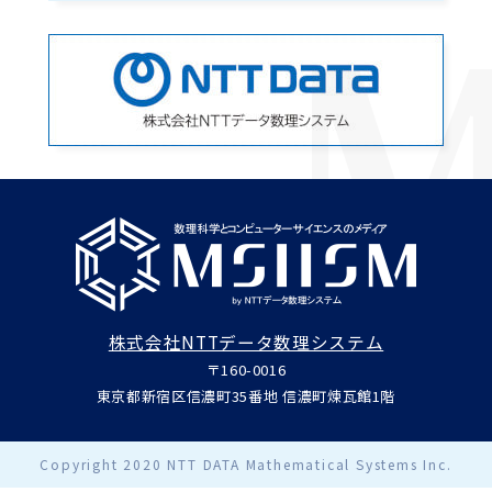
株式会社NTTデータ数理システム
〒160-0016
東京都新宿区信濃町35番地 信濃町煉瓦館1階
Copyright 2020 NTT DATA Mathematical Systems Inc.