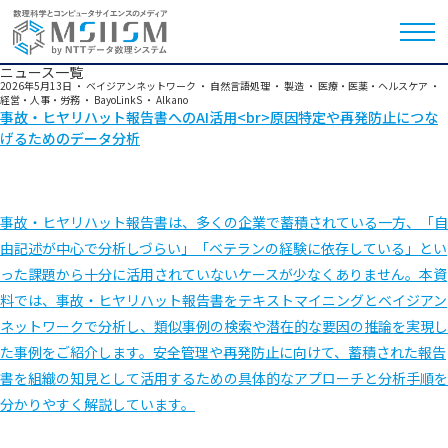
ニュース一覧
2026年5月13日
・
ベイジアンネットワーク
・
自然言語処理
・
製造
・
医療・医薬・ヘルスケア
・
経営・人事・労務
・
BayoLinkS
・
Alkano
事故・ヒヤリハット報告書へのAI活用<br>原因特定や再発防止につな
げるためのデータ分析
事故・ヒヤリハット報告書は、多くの企業で蓄積されている一方、「自
由記述が中心で分析しづらい」「ベテランの経験に依存している」とい
った課題から十分に活用されていないケースが少なくありません。本資
料では、事故・ヒヤリハット報告書をテキストマイニングとベイジアン
ネットワークで分析し、類似事例の検索や潜在的な要因の推論を実現し
た事例をご紹介します。安全管理や再発防止に向けて、蓄積された報告
書を組織の知見として活用するための具体的なアプローチと分析手順を
分かりやすく解説しています。