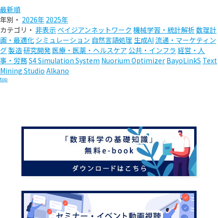
最新順
年別・
2026年
2025年
カテゴリ・
非表示
ベイジアンネットワーク
機械学習・統計解析
数理計
画・最適化
シミュレーション
自然言語処理
生成AI
流通・マーケティン
グ
製造
研究開発
医療・医薬・ヘルスケア
公共・インフラ
経営・人
事・労務
S4 Simulation System
Nuorium Optimizer
BayoLinkS
Text
Mining Studio
Alkano
top