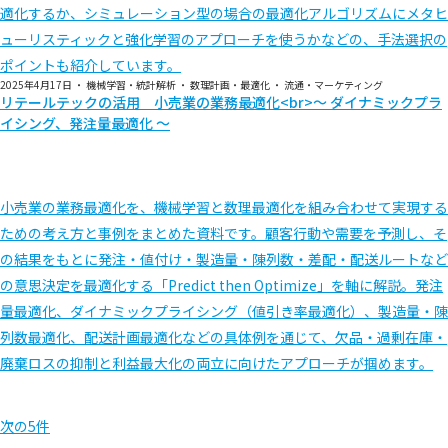
適化するか、シミュレーション型の場合の最適化アルゴリズムにメタヒ
ューリスティックと強化学習のアプローチを使うかなどの、手法選択の
ポイントも紹介しています。
2025年4月17日
・
機械学習・統計解析
・
数理計画・最適化
・
流通・マーケティング
リテールテックの活用 小売業の業務最適化<br>～ ダイナミックプラ
イシング、発注量最適化 ～
小売業の業務最適化を、機械学習と数理最適化を組み合わせて実現する
ための考え方と事例をまとめた資料です。顧客行動や需要を予測し、そ
の結果をもとに発注・値付け・製造量・陳列数・差配・配送ルートなど
の意思決定を最適化する「Predict then Optimize」を軸に解説。発注
量最適化、ダイナミックプライシング（値引き率最適化）、製造量・陳
列数最適化、配送計画最適化などの具体例を通じて、欠品・過剰在庫・
廃棄ロスの抑制と利益最大化の両立に向けたアプローチが掴めます。
次の5件