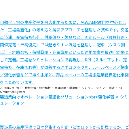
自動化工場の生産効率を最大化するために、AGV/AMR運用を中心とし
た「工場最適化」の考え方と解決アプローチを整理した資料です。交差
点渋滞、充電待ち行列、供給偏り・欠品など、固定ルール（最短経路・
閾値充電・単純優先）では起きやすい課題を整理し、配車（タスク割
当）・経路選択・待機戦略・充電戦略といった運用要素を最適化対象と
して定義。工場をシミュレーションで再現し、KPI（スループット、充
電待ち、在庫切れ等）が改善する運用ロジックを、ルールベース／探索
／強化学習などで導く手順と、部品メーカーの工場搬送業務自動化事例
をまとめています。
2026年2月19日
・
機械学習・統計解析
・
数理計画・最適化
・
シミュレーション
・
製造
・
S4
Simulation System
製造業向けオペレーション最適化ソリューション<br>強化学習 × シミ
ュレーション
製造業の生産現場で日々発生する判断（どのロットから処理するか、ど