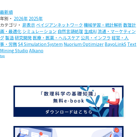
最新順
年別・
2026年
2025年
カテゴリ・
非表示
ベイジアンネットワーク
機械学習・統計解析
数理計
画・最適化
シミュレーション
自然言語処理
生成AI
流通・マーケティン
グ
製造
研究開発
医療・医薬・ヘルスケア
公共・インフラ
経営・人
事・労務
S4 Simulation System
Nuorium Optimizer
BayoLinkS
Text
Mining Studio
Alkano
top