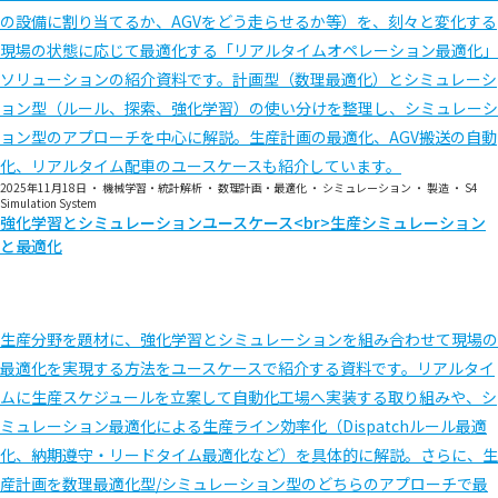
の設備に割り当てるか、AGVをどう走らせるか等）を、刻々と変化する
現場の状態に応じて最適化する「リアルタイムオペレーション最適化」
ソリューションの紹介資料です。計画型（数理最適化）とシミュレーシ
ョン型（ルール、探索、強化学習）の使い分けを整理し、シミュレーシ
ョン型のアプローチを中心に解説。生産計画の最適化、AGV搬送の自動
化、リアルタイム配車のユースケースも紹介しています。
2025年11月18日
・
機械学習・統計解析
・
数理計画・最適化
・
シミュレーション
・
製造
・
S4
Simulation System
強化学習とシミュレーションユースケース<br>生産シミュレーション
と最適化
生産分野を題材に、強化学習とシミュレーションを組み合わせて現場の
最適化を実現する方法をユースケースで紹介する資料です。リアルタイ
ムに生産スケジュールを立案して自動化工場へ実装する取り組みや、シ
ミュレーション最適化による生産ライン効率化（Dispatchルール最適
化、納期遵守・リードタイム最適化など）を具体的に解説。さらに、生
産計画を数理最適化型/シミュレーション型のどちらのアプローチで最