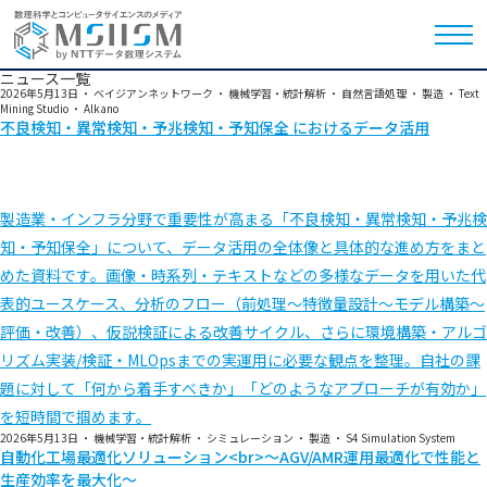
ニュース一覧
2026年5月13日
・
ベイジアンネットワーク
・
機械学習・統計解析
・
自然言語処理
・
製造
・
Text
Mining Studio
・
Alkano
不良検知・異常検知・予兆検知・予知保全 におけるデータ活用
製造業・インフラ分野で重要性が高まる「不良検知・異常検知・予兆検
知・予知保全」について、データ活用の全体像と具体的な進め方をまと
めた資料です。画像・時系列・テキストなどの多様なデータを用いた代
表的ユースケース、分析のフロー（前処理〜特徴量設計〜モデル構築〜
評価・改善）、仮説検証による改善サイクル、さらに環境構築・アルゴ
リズム実装/検証・MLOpsまでの実運用に必要な観点を整理。自社の課
題に対して「何から着手すべきか」「どのようなアプローチが有効か」
を短時間で掴めます。
2026年5月13日
・
機械学習・統計解析
・
シミュレーション
・
製造
・
S4 Simulation System
自動化工場最適化ソリューション<br>～AGV/AMR運用最適化で性能と
生産効率を最大化～