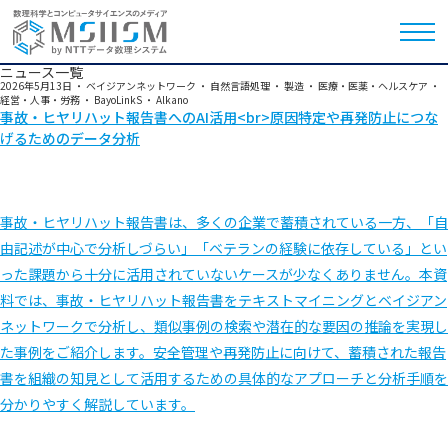
ニュース一覧
2026年5月13日
・
ベイジアンネットワーク
・
自然言語処理
・
製造
・
医療・医薬・ヘルスケア
・
経営・人事・労務
・
BayoLinkS
・
Alkano
事故・ヒヤリハット報告書へのAI活用<br>原因特定や再発防止につな
げるためのデータ分析
事故・ヒヤリハット報告書は、多くの企業で蓄積されている一方、「自
由記述が中心で分析しづらい」「ベテランの経験に依存している」とい
った課題から十分に活用されていないケースが少なくありません。本資
料では、事故・ヒヤリハット報告書をテキストマイニングとベイジアン
ネットワークで分析し、類似事例の検索や潜在的な要因の推論を実現し
た事例をご紹介します。安全管理や再発防止に向けて、蓄積された報告
書を組織の知見として活用するための具体的なアプローチと分析手順を
分かりやすく解説しています。