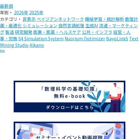
最新順
年別・
2026年
2025年
カテゴリ・
非表示
ベイジアンネットワーク
機械学習・統計解析
数理計
画・最適化
シミュレーション
自然言語処理
生成AI
流通・マーケティン
グ
製造
研究開発
医療・医薬・ヘルスケア
公共・インフラ
経営・人
事・労務
S4 Simulation System
Nuorium Optimizer
BayoLinkS
Text
Mining Studio
Alkano
top