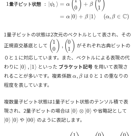
1
0
\begin{align*} 1{\bf 量子ビ
(
)
(
)
1
:
∣
⟩
=
+
量子ビット状態
ψ
α
β
1
0
1
C
=
∣
0
⟩
+
∣
1
⟩
(
,
∈
)
α
β
α
β
1量子ビットの状態は2次元のベクトルとして表され、その
1
0
\begin{pmatrix}
(
)
(
)
正規直交基底として
がそれぞれ古典ビットの
,
0
1
1 \\ 0
\end{pmatrix},
０と１に対応しています。また、ベクトルによる表現の代
\begin{pmatrix}
\ket{0},\ket{1}
わりに
といった
ブラケット記号
を用いて表現さ
∣
0
⟩
,
∣
1
⟩
0 \\ 1
\alpha,
れることが多いです。複素係数
は 0 と 1 の重なりの
,
α
β
\end{pmatrix}
\beta
程度を表しています。
複数量子ビット状態は1量子ビット状態のテンソル積で表
\ket{0}\otimes\ket{0}
\ke
現され、2量子ビットの場合は
や省略記として
∣
0
⟩
⊗
∣
0
⟩
\ket{00}
や
のように表記します。
∣
0
⟩
∣
0
⟩
∣
00
⟩
1
0
0
\begin{align*} 2{\bf 量