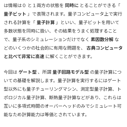
は情報は０ と１両方の状態を
同時に
とることができる「
量子ビット
」で表現されます。量子コンピュータ上で実行
される計算を「
量子計算
」といい、量子ビットを用いて
多数状態を同時に扱い、その結果をうまく処理すること
で、量子系のシミュレーションだけでなく
素因数分解
な
どのいくつかの社会的に有用な問題を、
古典コンピュータ
と比べて非常に高速
に解くことができます。
今回は
ゲート型
、所謂
量子回路モデル型
の量子計算につ
いての基礎を解説します。量子計算を実行するにはゲート
型以外にも量子チューリングマシン、測定型量子計算、ト
ポロジカル量子計算、断熱量子計算などがあり、これらは
互いに多項式時間のオーバーヘッドのみでシミュレート可
能なため計算能力は等価とされています。