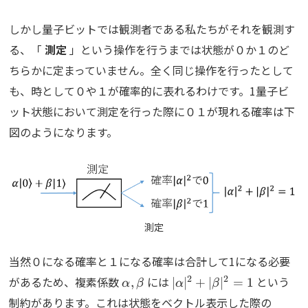
しかし量子ビットでは観測者である私たちがそれを観測す
る、「
測定
」という操作を行うまでは状態が０か１のど
ちらかに定まっていません。全く同じ操作を行ったとして
も、時として０や１が確率的に表れるわけです。1量子ビ
ット状態において測定を行った際に０１が現れる確率は下
図のようになります。
測定
当然０になる確率と１になる確率は合計して1になる必要
\alpha,
|\alpha|^2+|\beta|^2=
2
2
があるため、複素係数
には
という
,
∣
∣
+
∣
∣
=
1
α
β
α
β
\beta
\begi
制約があります。これは状態をベクトル表示した際の