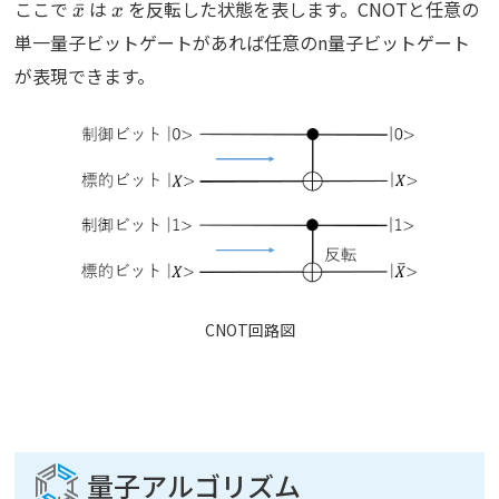
\bar{x}
x
ここで
は
を反転した状態を表します。CNOTと任意の
ˉ
x
x
単一量子ビットゲートがあれば任意のn量子ビットゲート
が表現できます。
CNOT回路図
量子アルゴリズム