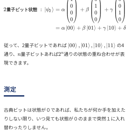
0
1
0
2
:
∣
⟩
=
+
+
量子ビット状態
ψ
α
β
γ
2
0
0
1
0
0
0
=
∣
00
⟩
+
∣
01
⟩
+
∣
10
⟩
+
∣
α
β
γ
δ
\ket{00},
従って、2量子ビットであれば
の4
∣
00
⟩
,
∣
01
⟩
,
∣
10
⟩
,
∣
11
⟩
\ket{01},
n
2^n
通り、
量子ビットあれば
通りの状態の重ね合わせが表
n
2
n
\ket{10},
現できます。
\ket{11}
測定
古典ビットは状態が０であれば、私たちが何か手を加えた
りしない限り、いつ見ても状態が０のままで突然１に入れ
替わったりしません。