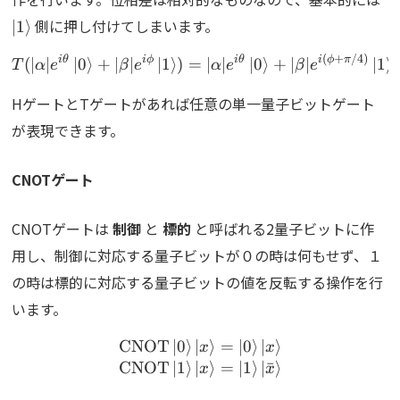
側に押し付けてしまいます。
∣
1
⟩
(
+
/4
)
{T}(|\alpha|e^{i\theta}\
i
θ
i
ϕ
i
θ
i
ϕ
π
(
∣
∣
∣
0
⟩
+
∣
∣
∣
1
⟩
)
=
∣
∣
∣
0
⟩
+
∣
∣
∣
1
⟩
T
α
e
β
e
α
e
β
e
HゲートとTゲートがあれば任意の単一量子ビットゲート
が表現できます。
CNOTゲート
CNOTゲートは
制御
と
標的
と呼ばれる2量子ビットに作
用し、制御に対応する量子ビットが０の時は何もせず、１
の時は標的に対応する量子ビットの値を反転する操作を行
います。
CNOT
∣
0
⟩
∣
\text{CNOT}\ket{0}\ket{
⟩
=
∣
0
⟩
∣
⟩
x
x
CNOT
∣
1
⟩
∣
⟩
=
∣
1
⟩
∣
ˉ
⟩
x
x