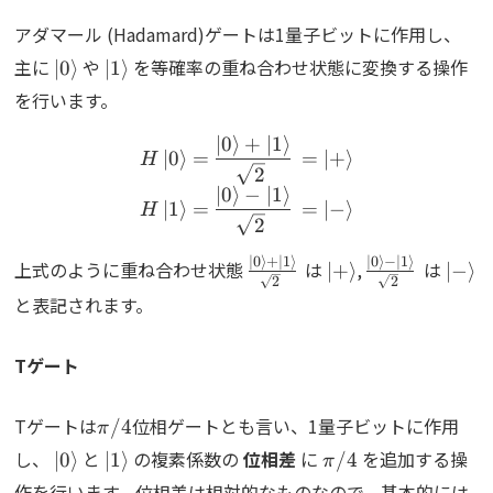
アダマール (Hadamard)ゲートは1量子ビットに作用し、
\ket{0}
\ket{1}
主に
や
を等確率の重ね合わせ状態に変換する操作
∣
0
⟩
∣
1
⟩
を行います。
∣
0
⟩
+
∣
1
⟩
H\ket{0}=\frac{\ket{0}+
∣
0
⟩
=
=
∣
+
⟩
H
2
∣
0
⟩
−
∣
1
⟩
∣
1
⟩
=
=
∣
−
⟩
H
2
\frac{\ket{0}+\ket{1}}
\ket{+}
\frac{\ket{0}
\ket
∣
0
⟩
+
∣
1
⟩
∣
0
⟩
−
∣
1
⟩
上式のように重ね合わせ状態
は
,
は
∣
+
⟩
∣
−
⟩
2
2
{\sqrt{2}}
\ket{1}}
と表記されます。
{\sqrt{2}}
Tゲート
\pi/4
Tゲートは
位相ゲートとも言い、1量子ビットに作用
/4
π
\ket{0}
\ket{1}
\pi/4
し、
と
の複素係数の
位相差
に
を追加する操
∣
0
⟩
∣
1
⟩
/4
π
\k
作を行います。位相差は相対的なものなので、基本的には