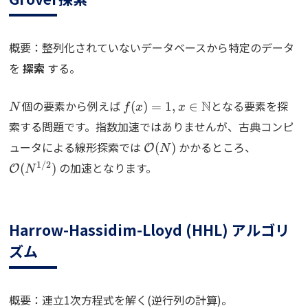
概要：整列化されていないデータベースから特定のデータ
を
探索
する。
N
f(x)=1, x\in
個の要素から例えば
N
となる要素を探
(
)
=
1
,
∈
N
f
x
x
\mathbb{N}
索する問題です。指数加速ではありませんが、古典コンピ
\mathcal{O}
\mathca
ュータによる線形探索では
かかるところ、
(
)
O
N
(N)
(N^{1/2
1/2
の加速となります。
(
)
O
N
Harrow-Hassidim-Lloyd (HHL) アルゴリ
ズム
概要：連立1次方程式を解く(逆行列の計算)。