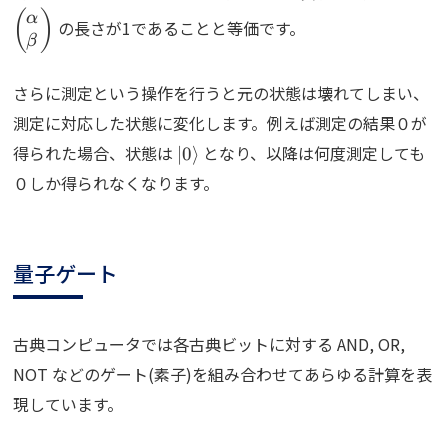
\\ \b
(
)
α
の長さが1であることと等価です。
β
さらに測定という操作を行うと元の状態は壊れてしまい、
測定に対応した状態に変化します。例えば測定の結果０が
\ket{0}
得られた場合、状態は
となり、以降は何度測定しても
∣
0
⟩
０しか得られなくなります。
量子ゲート
古典コンピュータでは各古典ビットに対する AND, OR,
NOT などのゲート(素子)を組み合わせてあらゆる計算を表
現しています。