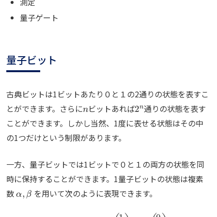
測定
量子ゲート
量子ビット
古典ビットは1ビットあたり０と１の2通りの状態を表すこ
n
2^n
とができます。さらに
ビットあれば
通りの状態を表す
n
2
n
ことができます。しかし当然、1度に表せる状態はその中
の1つだけという制限があります。
一方、量子ビットでは1ビットで０と１の両方の状態を同
時に保持することができます。1量子ビットの状態は複素
\alpha,
数
を用いて次のように表現できます。
,
α
β
\beta