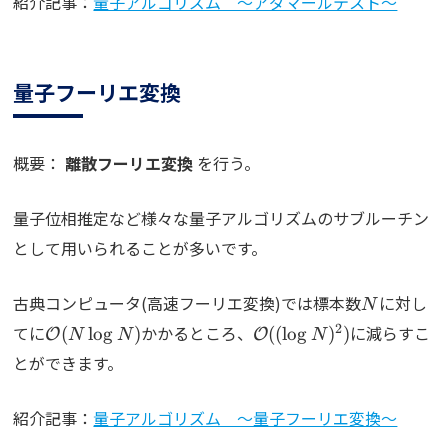
紹介記事：
量子アルゴリズム ～アダマールテスト～
量子フーリエ変換
概要：
離散フーリエ変換
を行う。
量子位相推定など様々な量子アルゴリズムのサブルーチン
として用いられることが多いです。
N
古典コンピュータ(高速フーリエ変換)では標本数
に対し
N
\mathcal{O}
\mathcal{O}
2
てに
かかるところ、
に減らすこ
(
l
o
g
)
((
l
o
g
)
)
O
O
N
N
N
(N\log N)
((\log N)^2)
とができます。
紹介記事：
量子アルゴリズム ～量子フーリエ変換～