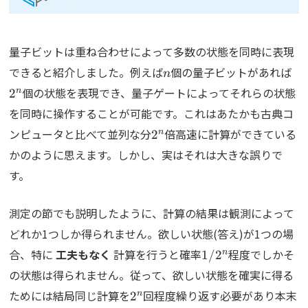
量子ビットは重ね合わせによって多数の状態を同時に表現
n
2^
できると紹介しました。例えば
個の量子ビットがあれば
n
個の状態を表現でき、量子ゲートによってそれらの状態
n
2
を同時に操作することが可能です。これはあたかも古典コ
2^n
ンピュータと比べて並列な分
倍高速に計算ができている
n
2
かのように思えます。しかし、実はそれは大きな誤りで
す。
測定の節でも説明したように、計算の結果は観測によって
どれか1つしか得られません。欲しい状態(答え)が1つの場
1/2^n
合、特に
工夫もなく
計算を行うと確率
程度でしかそ
n
1/
2
の状態は得られません。従って、欲しい状態を確実に得る
2^n
ためには結局同じ計算を
回程度繰り返す必要があり本末
n
2