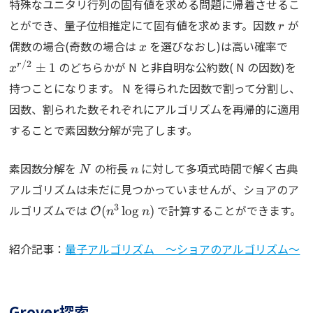
特殊なユニタリ行列の固有値を求める問題に帰着させるこ
r
とができ、量子位相推定にて固有値を求めます。因数
が
r
x
x^{
偶数の場合(奇数の場合は
を選びなおし)は高い確率で
x
/2
のどちらかが N と非自明な公約数( N の因数)を
r
±
1
x
持つことになります。 N を得られた因数で割って分割し、
因数、割られた数それぞれにアルゴリズムを再帰的に適用
することで素因数分解が完了します。
N
n
素因数分解を
の桁長
に対して多項式時間で解く古典
N
n
アルゴリズムは未だに見つかっていませんが、ショアのア
\mathcal{O}
3
ルゴリズムでは
で計算することができます。
(
l
o
g
)
O
n
n
(n^3\log n)
紹介記事：
量子アルゴリズム ～ショアのアルゴリズム～
Grover探索