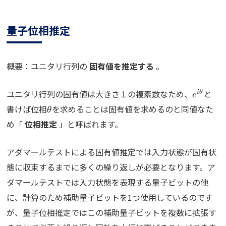
量子位相推定
概要：ユニタリ行列の
固有値を推定する
。
e^{i\th
ユニタリ行列の固有値は大きさ１の複素数なため、
と
i
θ
e
\theta
書けば位相
を求めることは固有値を求めるのと同値なた
θ
め「
位相推定
」と呼ばれます。
アダマールテストによる固有値推定では入力状態が固有状
態に収束するまでに多くの繰り返しが必要となります。ア
ダマールテストでは入力状態を表現する量子ビットの他
に、計算のため補助量子ビットを1つ使用しているのです
が、量子位相推定ではこの補助量子ビットを複数に拡張す