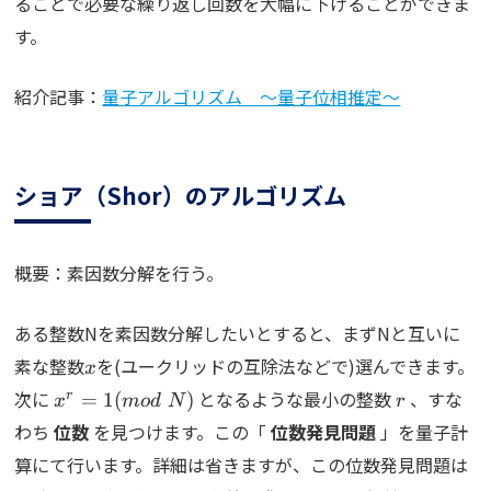
ることで必要な繰り返し回数を大幅に下げることができま
す。
紹介記事：
量子アルゴリズム ～量子位相推定～
ショア（Shor）のアルゴリズム
概要：素因数分解を行う。
ある整数Nを素因数分解したいとすると、まずNと互いに
x
素な整数
を(ユークリッドの互除法などで)選んできます。
x
x^r=1(mod\;N)
r
次に
となるような最小の整数
、すな
r
=
1
(
)
x
m
o
d
N
r
わち
位数
を見つけます。この「
位数発見問題
」を量子計
算にて行います。詳細は省きますが、この位数発見問題は