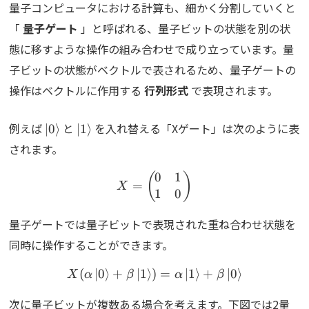
量子コンピュータにおける計算も、細かく分割していくと
「
量子ゲート
」と呼ばれる、量子ビットの状態を別の状
態に移すような操作の組み合わせで成り立っています。量
子ビットの状態がベクトルで表されるため、量子ゲートの
操作はベクトルに作用する
行列形式
で表現されます。
\ket{0}
\ket{1}
例えば
と
を入れ替える「Xゲート」は次のように表
∣
0
⟩
∣
1
⟩
されます。
0
1
X=\begin{pmatrix}0&1\\
(
)
=
X
1
0
量子ゲートでは量子ビットで表現された重ね合わせ状態を
同時に操作することができます。
(
∣
0
⟩
+
∣
1
⟩
)
X(\alpha\ket{0}+\beta\k
=
∣
1
⟩
+
∣
0
⟩
X
α
β
α
β
次に量子ビットが複数ある場合を考えます。下図では2量