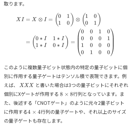
2
取ります。
0
1
1
0
\begin{align*} XI &= X
(
)
(
)
=
⊗
=
⊗
X
I
X
I
1
0
0
1
0
0
1
0
0
∗
1
∗
0
0
0
1
(
)
I
I
=
=
1
∗
0
∗
1
0
0
0
I
I
0
1
0
0
このように複数量子ビット状態内の特定の量子ビットに個
別に作用する量子ゲートはテンソル積で表現できます。例
XXX
えば、
と書いた場合は3つの量子ビットにそれぞれ
XXX
8\times8
個別にXゲートが作用する
行列となっています。ま
8
×
8
た、後述する「CNOTゲート」のように元々2量子ビット
4\times
に作用する
行列の量子ゲートや、それ以上のサイズ
4
×
4
4
の量子ゲートも存在します。