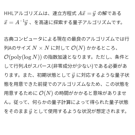
A\vec{x}=\vec{y}
\vec
HHLアルゴリズムは、連立方程式
の解である
=
A
x
y
−
1
、を高速に探索する量子アルゴリズムです。
=
x
A
y
古典コンピュータによる現在の最良のアルゴリズムでは行
N\times
\mathcal{O}
\mat
列Aのサイズ
に対して
かかるところ、
×
(
)
O
N
N
N
N
(N)
(\tex
の指数加速となります。ただし、条件と
(
poly
(
l
o
g
))
O
N
(\log
A
して行列
がスパース(非零成分が少ない)である必要があ
A
\vec{y}
ります。また、初期状態として
に対応するような量子状
y
態を用意できた前提でのアルゴリズムなため、この状態を
\mathcal{O}
用意するために
の時間がかかると意味がありませ
(
)
O
N
(N)
ん。従って、何らかの量子計算によって得られた量子状態
\vec{y}
をそのまま
として使用するような状況が想定されます。
y