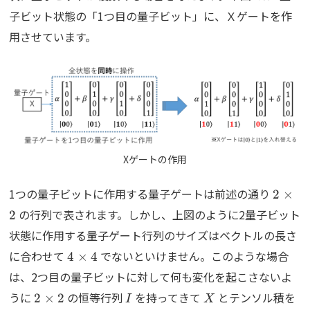
子ビット状態の「1つ目の量子ビット」に、Ｘゲートを作
用させています。
Xゲートの作用
2\tim
1つの量子ビットに作用する量子ゲートは前述の通り
2
×
の行列で表されます。しかし、上図のように2量子ビット
2
状態に作用する量子ゲート行列のサイズはベクトルの長さ
4\times4
に合わせて
でないといけません。このような場合
4
×
4
は、2つ目の量子ビットに対して何も変化を起こさないよ
2\times
I
X
うに
の恒等行列
を持ってきて
とテンソル積を
2
×
2
I
X