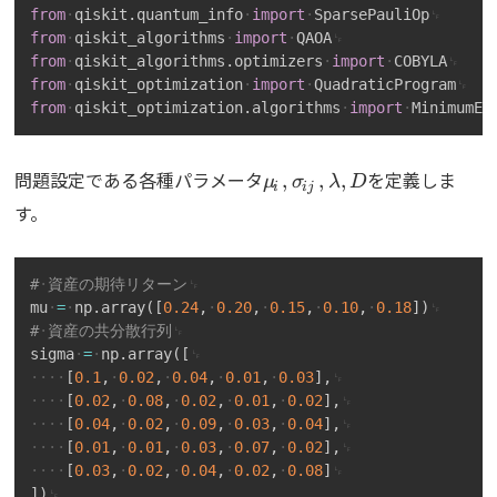
from
qiskit
.
quantum_info
import
SparsePauliOp
from
qiskit_algorithms
import
QAOA
from
qiskit_algorithms
.
optimizers
import
COBYLA
from
qiskit_optimization
import
QuadraticProgram
from
qiskit_optimization
.
algorithms
import
MinimumEi
\mu_i,\sigma_{ij},\lam
問題設定である各種パラメータ
を定義しま
,
,
,
μ
σ
λ
D
i
ij
す。
Copy
#
資産の期待リターン
mu
=
np
.
array
(
[
0.24
,
0.20
,
0.15
,
0.10
,
0.18
]
)
#
資産の共分散行列
sigma
=
np
.
array
(
[
[
0.1
,
0.02
,
0.04
,
0.01
,
0.03
]
,
[
0.02
,
0.08
,
0.02
,
0.01
,
0.02
]
,
[
0.04
,
0.02
,
0.09
,
0.03
,
0.04
]
,
[
0.01
,
0.01
,
0.03
,
0.07
,
0.02
]
,
[
0.03
,
0.02
,
0.04
,
0.02
,
0.08
]
]
)