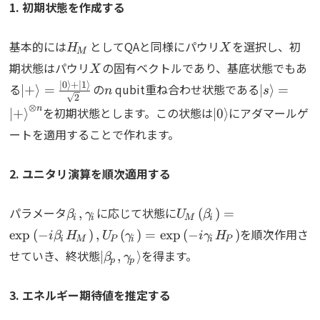
1. 初期状態を作成する
H_M
X
基本的には
としてQAと同様にパウリ
を選択し、初
H
X
M
X
期状態はパウリ
の固有ベクトルであり、基底状態でもあ
X
\ket{+}=\frac{\ket{0}+\ket{1}}
n
|s⟩
∣
0
⟩
+
∣
1
⟩
る
の
qubit重ね合わせ状態である
∣
+
⟩
=
∣
⟩
=
n
s
2
{\sqrt{2}}
=\ket{+}
\ket{0}
⊗
n
を初期状態とします。この状態は
にアダマールゲ
∣
+
⟩
∣
0
⟩
n}
ートを適用することで作れます。
2. ユニタリ演算を順次適用する
\beta_i,\gamma_i
U_M(\beta_i)=\exp\left
パラメータ
に応じて状態に
,
(
)
=
β
γ
U
β
i
i
M
i
i\beta_iH_M\right),U_
を順次作用さ
e
x
p
(
−
)
,
(
)
=
e
x
p
(
−
)
i
β
H
U
γ
i
γ
H
i
M
P
i
i
P
i\gamma_iH_P\right)
\ket{\beta_p,\gamma_p}
せていき、終状態
を得ます。
∣
,
⟩
β
γ
p
p
3. エネルギー期待値を推定する