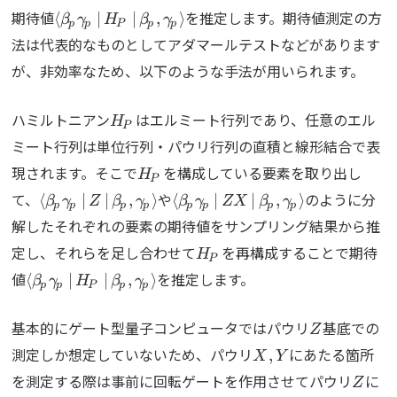
\Braket{\beta_p\gamma_p|H_P|\beta_p,\g
期待値
を推定します。期待値測定の方
⟨
∣
∣
,
⟩
β
γ
H
β
γ
p
p
P
p
p
法は代表的なものとしてアダマールテストなどがあります
が、非効率なため、以下のような手法が用いられます。
H_P
ハミルトニアン
はエルミート行列であり、任意のエル
H
P
ミート行列は単位行列・パウリ行列の直積と線形結合で表
H_P
現されます。そこで
を構成している要素を取り出し
H
P
\Braket{\beta_p\gamma_p|Z|\beta_p,\gamma
\Braket{\beta_p\gamma_p|Z
て、
や
のように分
⟨
∣
∣
,
⟩
⟨
∣
∣
,
⟩
β
γ
Z
β
γ
β
γ
ZX
β
γ
p
p
p
p
p
p
p
p
解したそれぞれの要素の期待値をサンプリング結果から推
H_P
定し、それらを足し合わせて
を再構成することで期待
H
P
\Braket{\beta_p\gamma_p|H_P|\beta_p,\gamm
値
を推定します。
⟨
∣
∣
,
⟩
β
γ
H
β
γ
p
p
P
p
p
Z
基本的にゲート型量子コンピュータではパウリ
基底での
Z
X,Y
測定しか想定していないため、パウリ
にあたる箇所
,
X
Y
Z
を測定する際は事前に回転ゲートを作用させてパウリ
に
Z