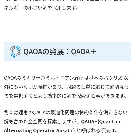
ネルギーの小さい解を採用します。
QAOAの発展：QAOA＋
H_M
X
QAOAのミキサーハミルトニアン
は基本のパウリ
以
H
X
M
外にもいくつか候補があり、問題の性質に応じて適切なも
のを選択するとより効率的に解を探索する事ができます。
例えば通常のQAOAは最適化問題の制約条件を満たさない
解も含めた全空間を探索しますが、
QAOA+(Quantum
Alternating Operator Ansatz)
と呼ばれる手法は、