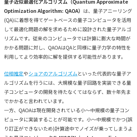
量子近似最適化アルゴリズム（Quantum Approximate
Optimization Algorithm: QAOA）
は、量子アニーリング
(QA)に着想を得てゲートベースの量子コンピュータを活用
して最適化問題の解を求めるために設計された量子アルゴ
リズムです。従来のコンピュータでは計算に膨大な時間が
かかる問題に対し、QAOAはQAと同様に量子力学の特性を
利用してより効率的に解を提供する可能性があります。
位相推定
や
ショアのアルゴリズム
といった代表的な量子ア
ルゴリズムを行うには、大規模な量子回路を実装できる量
子コンピュータの開発を待たなくてはならず、数十年先ま
でかかると言われています。
一方、QAOAは現在開発されている小～中規模の量子コン
ピュータに実装することが可能です。小～中規模でかつ(誤
り訂正ができないため)計算途中でノイズが乗ってしまうよ