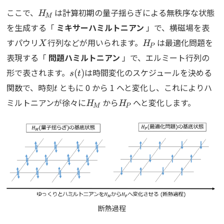
H_M
ここで、
は計算初期の量子揺らぎによる無秩序な状態
H
M
を生成する「
ミキサーハミルトニアン
」で、横磁場を表
X
H_P
すパウリ
行列などが用いられます。
は最適化問題を
X
H
P
表現する「
問題ハミルトニアン
」で、エルミート行列の
s(t)
形で表されます。
は時間変化のスケジュールを決める
(
)
s
t
t
関数で、時刻
ともに 0 から 1 へと変化し、これによりハ
t
H_M
H_P
ミルトニアンが徐々に
から
へと変化します。
H
H
M
P
断熱過程