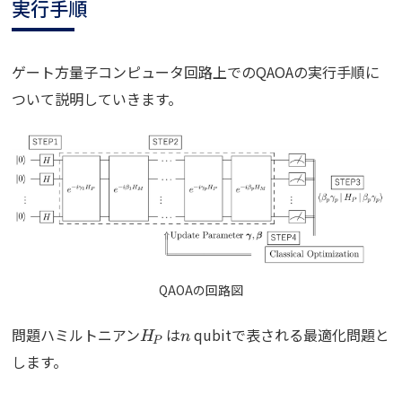
実行手順
ゲート方量子コンピュータ回路上でのQAOAの実行手順に
ついて説明していきます。
QAOAの回路図
H_P
n
問題ハミルトニアン
は
qubitで表される最適化問題と
H
n
P
します。