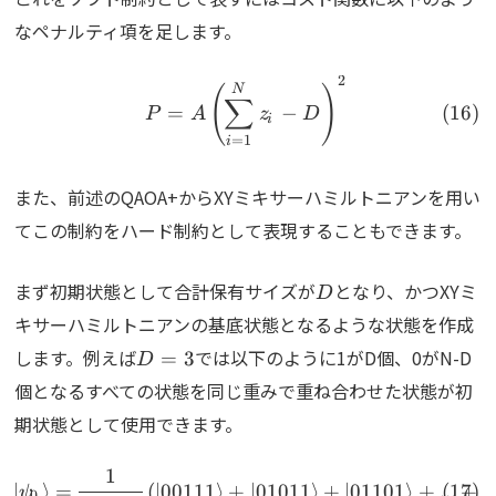
なペナルティ項を足します。
2
\begin{align} P= A\left(
N
(
)
∑
=
−
P
A
z
D
i
=
1
i
また、前述のQAOA+からXYミキサーハミルトニアンを用い
てこの制約をハード制約として表現することもできます。
D
まず初期状態として合計保有サイズが
となり、かつXYミ
D
キサーハミルトニアンの基底状態となるような状態を作成
D=3
します。例えば
では以下のように1がD個、0がN-D
=
3
D
個となるすべての状態を同じ重みで重ね合わせた状態が初
期状態として使用できます。
1
\begin{align} \ket{\psi
∣
⟩
=
(
∣
00111
⟩
+
∣
01011
⟩
+
∣
01101
⟩
+
...
+
∣
ψ