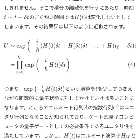
t\
しきれません。そこで積分の離散化を行うにあたり、時刻
t+
H(t)
のごく短い時間では
は変化しないとして
∼
+
(
)
t
t
δ
t
H
t
t
U
しまいます。その結果
は以下のように近似されます。
U
\begin{align} U&\sim\exp\
(
i
∼
e
x
p
−
(
(
0
)
+
(
)
+
...
+
(
−
)
U
H
δ
t
H
δ
t
δ
t
H
t
δ
t
δ
t
f
ℏ
t
f
(
)
i
∏
=
e
x
p
−
(
)
H
t
δ
t
ℏ
=
0
t
\exp\left(-\frac{i}
t
つまり、
という演算を
を少しずつ変え
i
e
x
p
−
(
)
(
)
H
t
δ
t
t
ℏ
{\hbar}H(t)\delta
ながら離散的に量子状態に対してかけていけば良いことに
t\right)
A
e^{A}
なります。ところでエルミート行列
の指数行列
はユニ
A
A
e
タリ行列となることが知られており、ゲート式量子コンピ
ュータの量子ゲートとしての必要条件であるユニタリ性を
H(t)
H_M
H
満たしています。しかし、
はエルミート演算子
と
(
)
H
t
H
M