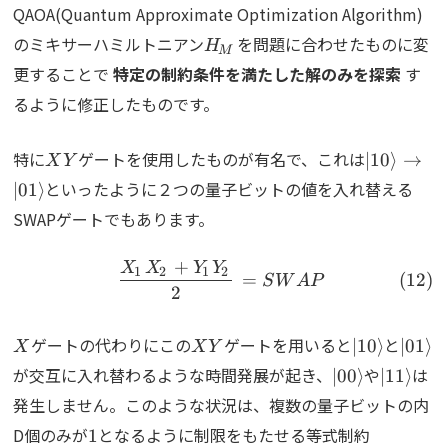
QAOA(Quantum Approximate Optimization Algorithm)
H_M
のミキサーハミルトニアン
を問題に合わせたものに変
H
M
更することで
特定の制約条件を満たした解のみを探索
す
るように修正したものです。
XY
\ket{10}
特に
ゲートを使用したものが有名で、これは
∣
10
⟩
→
X
Y
といったように２つの量子ビットの値を入れ替える
∣
01
⟩
SWAPゲートでもあります。
+
X
X
Y
Y
\begin{align} \frac{X_
1
2
1
2
=
S
W
A
P
2
X
XY
\ket{10}
\ket{
ゲートの代わりにこの
ゲートを用いると
と
∣
10
⟩
∣
01
⟩
X
X
Y
\ket{00}
\ket{11
が交互に入れ替わるような時間発展が起き、
や
は
∣
00
⟩
∣
11
⟩
発生しません。このような状況は、複数の量子ビットの内
1
\sum_{i
D個のみが
となるように制限をもたせる等式制約
1