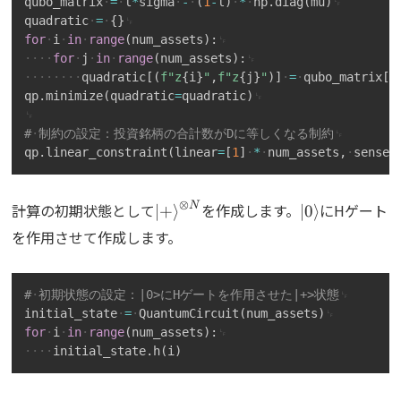
qubo_matrix
=
l
*
sigma
-
(
1
-
l
)
*
np
.
diag
(
mu
)
quadratic
=
{
}
for
i
in
range
(
num_assets
)
:
for
j
in
range
(
num_assets
)
:
quadratic
[
(
f"z
{
i
}
"
,
f"z
{
j
}
"
)
]
=
qubo_matrix
[
i
qp
.
minimize
(
quadratic
=
quadratic
)
#
制約の設定：投資銘柄の合計数がDに等しくなる制約
qp
.
linear_constraint
(
linear
=
[
1
]
*
num_assets
,
sense
=
\ket{+}^{\otimes
\ket{0}
⊗
N
計算の初期状態として
を作成します。
にHゲート
∣
+
⟩
∣
0
⟩
N}
を作用させて作成します。
Copy
#
初期状態の設定：|0>にHゲートを作用させた|+>状態
initial_state
=
QuantumCircuit
(
num_assets
)
for
i
in
range
(
num_assets
)
:
initial_state
.
h
(
i
)