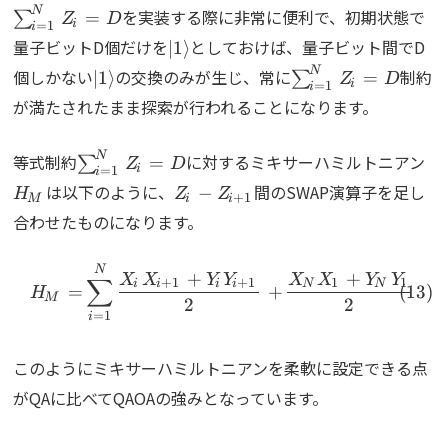
N
を実装する際に非常に便利で、初期状態で
=
∑
Z
D
i
=
1
i
\ket{1}
量子ビットD個だけを
としておけば、量子ビット間でD
∣
1
⟩
\ket{1}
\sum_{i=1}^NZ_
N
個しかない
の交換のみが生じ、常に
制約
∣
1
⟩
=
∑
Z
D
i
=
1
i
が満たされたまま探索が行われることになります。
\sum_{i=1}^NZ_i=D
H
N
等式制約
に対するミキサーハミルトニアン
=
∑
Z
D
i
=
1
i
Z_i-
は以下のように、
間のSWAP演算子を足し
−
H
Z
Z
+
1
M
i
i
Z_{i+1}
合わせたものになります。
\begin{align} H_M = \s
N
+
+
X
X
Y
Y
X
X
Y
Y
∑
+
1
+
1
1
1
i
i
i
i
N
N
=
+
H
M
2
2
=
1
i
このようにミキサーハミルトニアンを柔軟に設定できる点
がQAに比べてQAOAの強みとなっています。