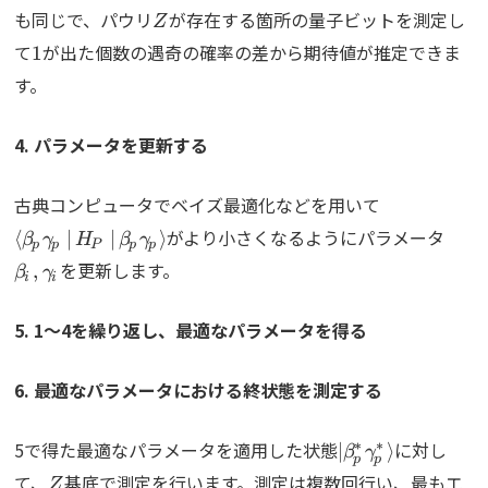
Z
も同じで、パウリ
が存在する箇所の量子ビットを測定し
Z
1
て
が出た個数の遇奇の確率の差から期待値が推定できま
1
す。
4. パラメータを更新する
\Braket{\
古典コンピュータでベイズ最適化などを用いて
\bet
がより小さくなるようにパラメータ
⟨
∣
∣
⟩
β
γ
H
β
γ
p
p
P
p
p
を更新します。
,
β
γ
i
i
5. 1〜4を繰り返し、最適なパラメータを得る
6. 最適なパラメータにおける終状態を測定する
\ket{\beta_p^
∗
∗
5で得た最適なパラメータを適用した状態
に対し
∣
⟩
β
γ
p
p
Z
て、
基底で測定を行います。測定は複数回行い、最もエ
Z