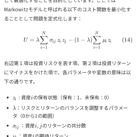
して最適化することを目的としています。ここでは
Markowitzモデルと呼ばれる以下のコスト関数を最小化す
ることとして問題を定式化します：
\begin{align} U=\lambda
N
N
∑
∑
=
−
(
1
−
)
U
λ
σ
z
z
λ
μ
z
ij
i
j
i
i
=
1
=
1
i
i
右辺第１項は投資リスクを表す項、第２項は投資リターン
にマイナスをかけた項で、各パラメータや変数の意味は以
下の通りです。
z_i
: 資産
i
の保有状態（保有：1、未保有：0）
z
i
i
\lambda
：リスクとリターンのバランスを調整するパラメー
λ
タ（0から1の範囲）
\sigma_{ij}
：資産
i,j
のリターンの共分散
,
σ
i
j
ij
\mu_i
：資産
i
の期待リターン
μ
i