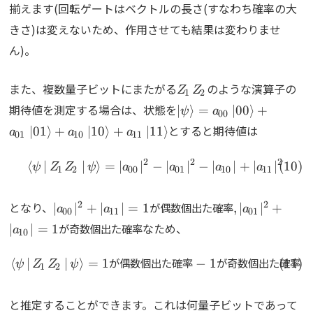
揃えます(回転ゲートはベクトルの長さ(すなわち確率の大
きさ)は変えないため、作用させても結果は変わりませ
ん)。
Z_1Z_2
また、複数量子ビットにまたがる
のような演算子の
Z
Z
1
2
\ket{\psi}=a_{00}\k
期待値を測定する場合は、状態を
∣
⟩
=
∣
00
⟩
+
ψ
a
00
とすると期待値は
∣
01
⟩
+
∣
10
⟩
+
∣
11
⟩
a
a
a
01
10
11
2
2
2
\begin{align} \Braket{\p
⟨
∣
∣
⟩
=
∣
∣
−
∣
∣
−
∣
∣
+
∣
∣
ψ
Z
Z
ψ
a
a
a
a
1
2
00
01
10
11
|a_{00}|^2+|a_{11}|=1が
2
2
となり、
が偶数個出た確率
∣
∣
+
∣
∣
=
1
,
∣
∣
+
a
a
a
00
11
01
偶数個出た確
なため、
が奇数個出た確率
∣
∣
=
1
a
10
率,|a_{01}|^2+|a_{10}|=1
が奇数個出た確率
が偶数個出た確率
が奇数個出た確率
⟨
∣
∣
⟩
=
1
−
1
\begin{align} \Brak
ψ
Z
Z
ψ
1
2
と推定することができます。これは何量子ビットであって