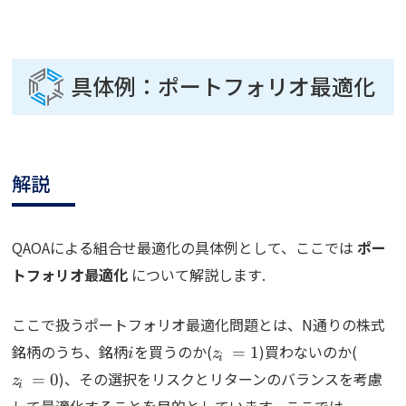
具体例：ポートフォリオ最適化
解説
QAOAによる組合せ最適化の具体例として、ここでは
ポー
トフォリオ最適化
について解説します.
ここで扱うポートフォリオ最適化問題とは、N通りの株式
i
z_i=1
z_i=0
銘柄のうち、銘柄
を買うのか(
)買わないのか(
=
1
i
z
i
)、その選択をリスクとリターンのバランスを考慮
=
0
z
i