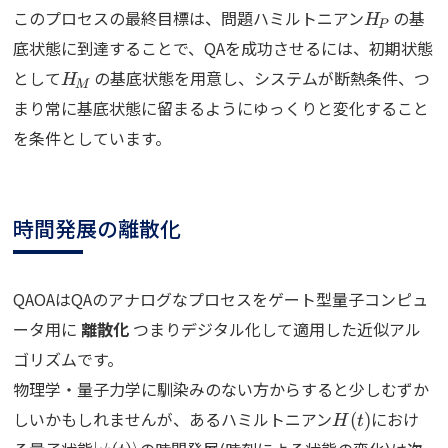
H_P
このプロセスの最終目標は、問題ハミルトニアン
の基
H
P
底状態に到達することで、QAを成功させるには、初期状態
H_M
として
の基底状態を用意し、システムが断熱条件、つ
H
M
まり常に基底状態に留まるようにゆっくりと変化すること
を条件としています。
時間発展の離散化
QAOAはQAのアナログなプロセスをゲート型量子コンピュ
ータ用に
離散化
つまりデジタル化して適用した近似アル
ゴリズムです。
物理学・量子力学に馴染みのない方からすると少しむずか
H(t)
しいかもしれませんが、あるハミルトニアン
におけ
(
)
H
t
\ket{\psi(t)}