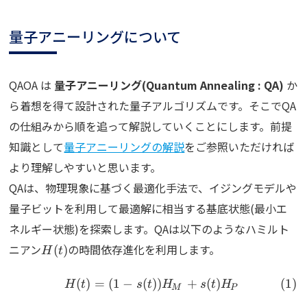
量子アニーリングについて
QAOA は
量子アニーリング(Quantum Annealing : QA)
か
ら着想を得て設計された量子アルゴリズムです。そこでQA
の仕組みから順を追って解説していくことにします。前提
知識として
量子アニーリングの解説
をご参照いただければ
より理解しやすいと思います。
QAは、物理現象に基づく最適化手法で、イジングモデルや
量子ビットを利用して最適解に相当する基底状態(最小エ
ネルギー状態)を探索します。QAは以下のようなハミルト
H(t)
ニアン
の時間依存進化を利用します。
(
)
H
t
(
)
=
(
1
−
(
))
+
(
)
\begin{align} H(t)=(1-s(
H
t
s
t
H
s
t
H
M
P