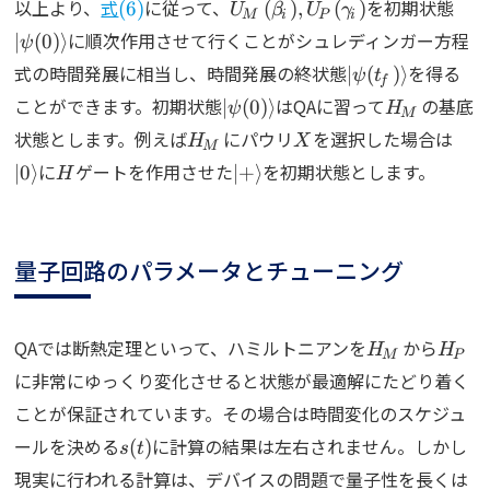
(6)
U_M(\beta_i),U_P(\gamma
\ke
以上より、
式
に従って、
を初期状態
(
6
)
(
)
,
(
)
U
β
U
γ
M
i
P
i
に順次作用させて行くことがシュレディンガー方程
∣
(
0
)
⟩
ψ
\ket{\psi(t_f)}
式の時間発展に相当し、時間発展の終状態
を得る
∣
(
)
⟩
ψ
t
f
\ket{\psi(0)}
H_M
ことができます。初期状態
はQAに習って
の基底
∣
(
0
)
⟩
ψ
H
M
H_M
X
\ke
状態とします。例えば
にパウリ
を選択した場合は
H
X
M
H
\ket{+}
に
ゲートを作用させた
を初期状態とします。
∣
0
⟩
∣
+
⟩
H
量子回路のパラメータとチューニング
H_M
H_P
QAでは断熱定理といって、ハミルトニアンを
から
H
H
M
P
に非常にゆっくり変化させると状態が最適解にたどり着く
ことが保証されています。その場合は時間変化のスケジュ
s(t)
ールを決める
に計算の結果は左右されません。しかし
(
)
s
t
現実に行われる計算は、デバイスの問題で量子性を長くは