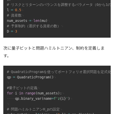
#
リスクとリターンのバランスを調整するパラメータ（0から1の
l
=
0.5
#
資産数
num_assets
=
len
(
mu
)
#
予算制約（選択する資産の数）
D
=
3
次に量子ビットと問題ハミルトニアン、制約を定義しま
す。
Copy
#
QuadraticProgramを使ってポートフォリオ選択問題を定式化
qp
=
QuadraticProgram
(
)
#量子ビットの定義
for
i
in
range
(
num_assets
)
:
qp
.
binary_var
(
name
=
f'z
{
i
}
'
)
#
問題ハミルトニアンH_pの設定