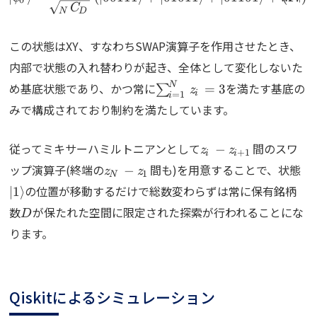
0
C
N
D
この状態はXY、すなわちSWAP演算子を作用させたとき、
内部で状態の入れ替わりが起き、全体として変化しないた
\sum_{i=1}^Nz_i
N
め基底状態であり、かつ常に
を満たす基底の
=
3
∑
z
i
=
1
i
= 3
みで構成されており制約を満たしています。
z_i-
従ってミキサーハミルトニアンとして
間のスワ
−
z
z
+
1
i
i
z_{i+1}
z_N-
\k
ップ演算子(終端の
間も)を用意することで、状態
−
z
z
1
N
z_1
の位置が移動するだけで総数変わらずは常に保有銘柄
∣
1
⟩
D
数
が保たれた空間に限定された探索が行われることにな
D
ります。
Qiskitによるシミュレーション