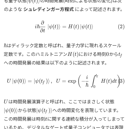
る量子状態
の時間発展(時刻による状態の変化)は次
∣
(
)
⟩
ψ
t
のような
シュレディンガー方程式
によって記述されます。
∂
\begin{align} i\hbar\frac{
ℏ
∣
(
)
⟩
=
(
)
∣
(
)
⟩
i
ψ
t
H
t
ψ
t
∂
t
\hbar
はディラック定数と呼ばれ、量子力学に現れるスケール
ℏ
H(t)
0
t_f
定数です。このハミルトニアン
における時刻
から
(
)
0
H
t
t
f
への時間発展の結果は以下のように記述されます。
t
\begin{align} U\ket{\psi(
(
)
i
f
∫
∣
(
0
)
⟩
=
∣
(
)
⟩
,
=
e
x
p
−
(
)
U
ψ
ψ
t
U
H
t
d
t
f
ℏ
0
U
\ket{
は時間発展演算子と呼ばれ、ここではまさしく状態
U
\ket{\psi(t_f)}
から状態
への時間変化を表現しています。
∣
(
0
)
⟩
∣
(
)
⟩
ψ
ψ
t
f
t
この時間発展は時刻
に関する連続な積分が入ってしまって
t
いるため、デジタルなゲート式量子コンピュータでは表現