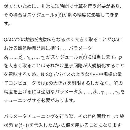
保てないために、非常に短時間で計算を行う必要があり、
s(t)
その場合はスケジュール
が解の精度に影響してきま
(
)
s
t
す。
p
QAOAでは離散分割数
をなるべく大きく取ることがQAに
p
{\beta_1,...,\
おける断熱時間発展に相当し、パラメータ
s(t)
p
がスケジュール
に相当します。
,
...
,
,
,
...
,
(
)
β
β
γ
γ
s
t
p
1
1
p
p
を大きく取ることはそれだけ量子回路が大規模化すること
を意味するため、NISQデバイスのような小～中規模の量
p
子コンピュータでは
の大きさを制限するしかなく、解の
p
{\beta_1,...,\beta_
精度を上げるには適切なパラメータ
を
,
...
,
,
,
...
,
β
β
γ
γ
1
1
p
p
チューニングする必要があります。
パラメータチューニングを行う際、その目的関数として終
\ket{\psi(t_f)}
H_P
状態
を代入した
の値を用いることになります
∣
(
)
⟩
ψ
t
H
f
P