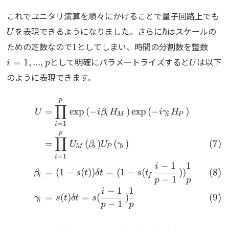
U
これでユニタリ演算を順々にかけることで量子回路上でも
\hbar
を表現できるようになりました。さらに
はスケールの
ℏ
U
1
i=1,.
ための定数なので
としてしまい、時間の分割数を整数
1
U
として明確にパラメートライズすると
は以下
=
1
,
...
,
i
p
U
のように表現できます。
p
\begin{align} U&=\prod_{
∏
=
e
x
p
(
−
)
e
x
p
(
−
)
U
i
β
H
i
γ
H
i
M
i
P
=
1
i
p
∏
=
(
)
(
)
U
β
U
γ
M
i
P
i
=
1
i
−
1
1
i
=
(
1
−
(
))
=
(
1
−
(
))
β
s
t
δ
t
s
t
i
f
−
1
p
p
−
1
1
i
=
(
)
=
(
)
γ
s
t
δ
t
s
i
−
1
p
p