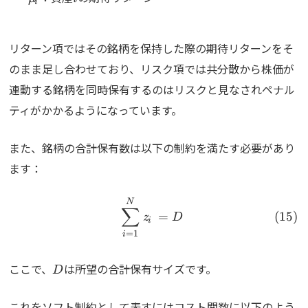
i
リターン項ではその銘柄を保持した際の期待リターンをそ
のまま足し合わせており、リスク項では共分散から株価が
連動する銘柄を同時保有するのはリスクと見なされペナル
ティがかかるようになっています。
また、銘柄の合計保有数は以下の制約を満たす必要があり
ます：
\begin{align} \sum_{i=1}
N
∑
=
z
D
i
=
1
i
D
ここで、
は所望の合計保有サイズです。
D
これをソフト制約として表すにはコスト関数に以下のよう