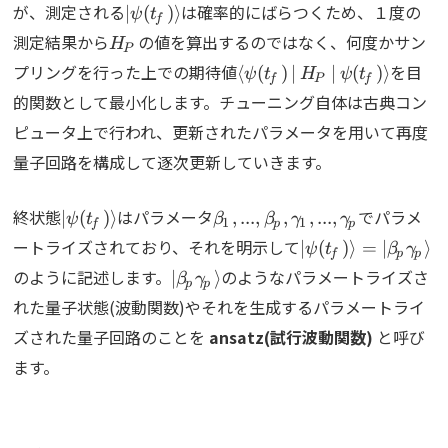
\ket{\psi(t_f)}
が、測定される
は確率的にばらつくため、１度の
∣
(
)
⟩
ψ
t
f
H_P
測定結果から
の値を算出するのではなく、何度かサン
H
P
\Braket{\psi(t_f)|H_P|\p
プリングを行った上での期待値
を目
⟨
(
)
∣
∣
(
)
⟩
ψ
t
H
ψ
t
f
P
f
的関数として最小化します。チューニング自体は古典コン
ピュータ上で行われ、更新されたパラメータを用いて再度
量子回路を構成して逐次更新していきます。
\ket{\psi(t_f)}
{\beta_1,...,\beta_p,\gam
終状態
はパラメータ
でパラメ
∣
(
)
⟩
,
...
,
,
,
...
,
ψ
t
β
β
γ
γ
1
1
f
p
p
\ket{\psi(t_f)}
ートライズされており、それを明示して
∣
(
)
⟩
=
∣
⟩
ψ
t
β
γ
f
p
p
\ket{\beta_p\gamma_p}
のように記述します。
のようなパラメートライズさ
∣
⟩
β
γ
p
p
れた量子状態(波動関数)やそれを生成するパラメートライ
ズされた量子回路のことを
ansatz(試行波動関数)
と呼び
ます。