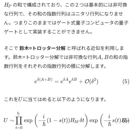
の和で構成されており、この２つは基本的には非可換
H
P
な行列で、その和の指数行列はユニタリ行列になりませ
ん。つまりこのままではゲート式量子コンピュータの量子
ゲートとして実装することができません。
そこで
鈴木=トロッター分解
と呼ばれる近似を利用しま
A,B
す。鈴木=トロッター分解では非可換な行列
の和の指
,
A
B
数行列をそれぞれの指数行列の積に分解します。
(
+
)
2
\begin{align} e^{\delta(
δ
A
B
δ
A
δ
B
=
+
(
)
O
e
e
e
δ
U
これを
に当てはめると以下のようになります。
U
\begin{align} U\sim\prod_
t
f
(
)
(
i
i
∏
∼
e
x
p
−
(
1
−
(
))
e
x
p
−
(
)
U
s
t
H
δ
t
s
t
H
δ
M
P
ℏ
ℏ
=
0
t