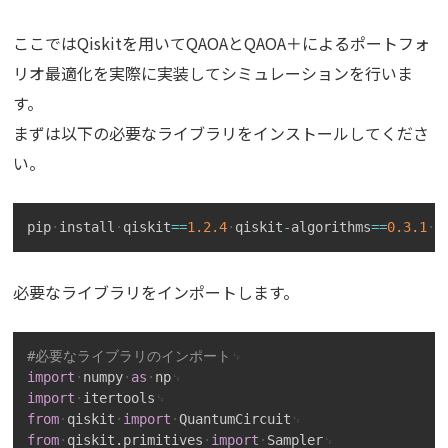
ここではQiskitを用いてQAOAとQAOA＋によるポートフォ
リオ最適化を実際に実装してシミュレーションを行いま
す。
まずは以下の必要なライブラリをインストールしてくださ
い。
Copy
pip
install
qiskit
==
1.2
.4
qiskit
-
algorithms
==
0.3
.1
q
必要なライブラリをインポートします。
Copy
#必要なライブラリのインポート
import
numpy
as
np
import
itertools
from
qiskit
import
QuantumCircuit
from
qiskit
.
primitives
import
Sampler