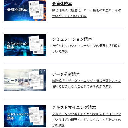
最適化読本
数理計画法（最適化）という技術の概要と、その
使いどころについて解説
シミュレーション読本
技術としてのシミュレーションの概要と活用例に
ついて解説
データ分析読本
統計解析・データマイニング・機械学習といった
技術でどのようなことができるのかを解説
テキストマイニング読本
文章データを分析するためのテキストマイニング
という技術の概要と、どのようなことが分かるの
かを解説