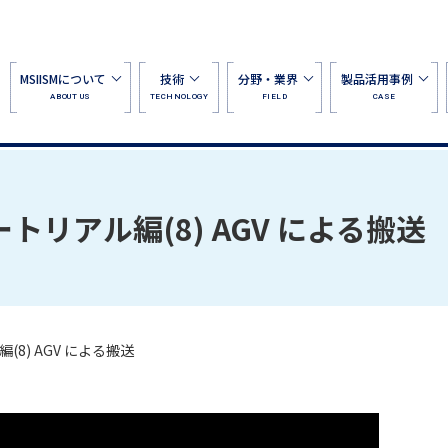
MSIISMについて
技術
分野・業界
製品活用事例
ABOUT US
TECHNOLOGY
FIELD
CASE
トリアル編(8) AGV による搬送
8) AGV による搬送