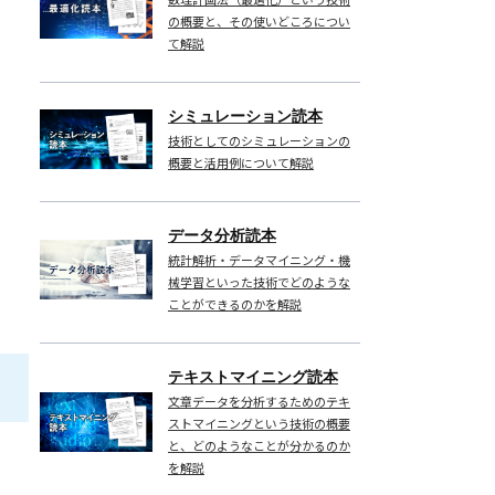
の概要と、その使いどころについ
て解説
シミュレーション読本
技術としてのシミュレーションの
概要と活用例について解説
データ分析読本
統計解析・データマイニング・機
械学習といった技術でどのような
ことができるのかを解説
テキストマイニング読本
文章データを分析するためのテキ
ストマイニングという技術の概要
と、どのようなことが分かるのか
を解説