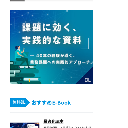
おすすめE-Book
無料DL
最適化読本
数理計画法（最適化）という技術