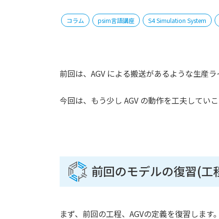
コラム
psim言語講座
S4 Simulation System
前回は、AGV による搬送があるような生産
今回は、もう少し AGV の動作を工夫してい
前回のモデルの復習(工程
まず、前回の工程、AGVの定義を復習します