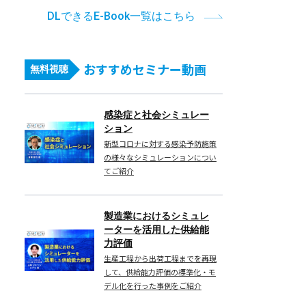
DLできるE-Book一覧はこちら
おすすめセミナー動画
無料視聴
感染症と社会シミュレー
ション
新型コロナに対する感染予防施策
の様々なシミュレーションについ
てご紹介
製造業におけるシミュレ
ーターを活用した供給能
力評価
生産工程から出荷工程までを再現
して、供給能力評価の標準化・モ
デル化を行った事例をご紹介