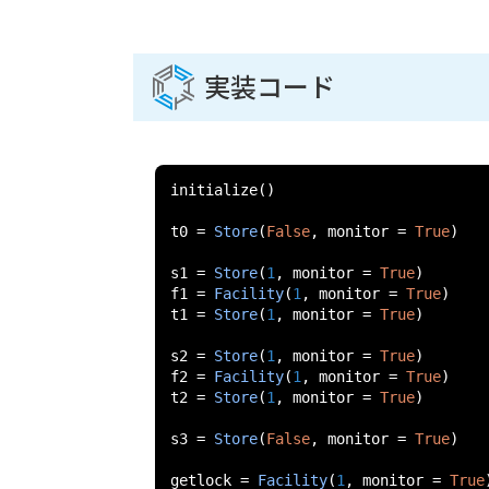
実装コード
initialize
()
t0 
=
Store
(
False
,
 monitor 
=
True
)
s1 
=
Store
(
1
,
 monitor 
=
True
)
f1 
=
Facility
(
1
,
 monitor 
=
True
)
t1 
=
Store
(
1
,
 monitor 
=
True
)
s2 
=
Store
(
1
,
 monitor 
=
True
)
f2 
=
Facility
(
1
,
 monitor 
=
True
)
t2 
=
Store
(
1
,
 monitor 
=
True
)
s3 
=
Store
(
False
,
 monitor 
=
True
)
getlock 
=
Facility
(
1
,
 monitor 
=
True