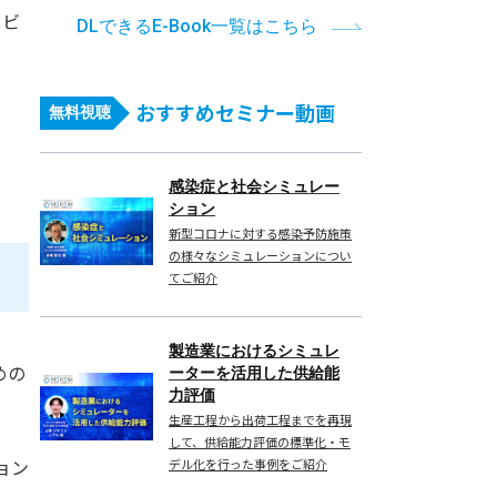
ービ
DLできるE-Book一覧はこちら
おすすめセミナー動画
無料視聴
感染症と社会シミュレー
ション
新型コロナに対する感染予防施策
の様々なシミュレーションについ
てご紹介
製造業におけるシミュレ
めの
ーターを活用した供給能
力評価
生産工程から出荷工程までを再現
して、供給能力評価の標準化・モ
ョン
デル化を行った事例をご紹介