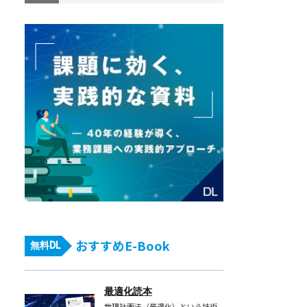
おすすめE-Book
無料DL
最適化読本
数理計画法（最適化）という技術