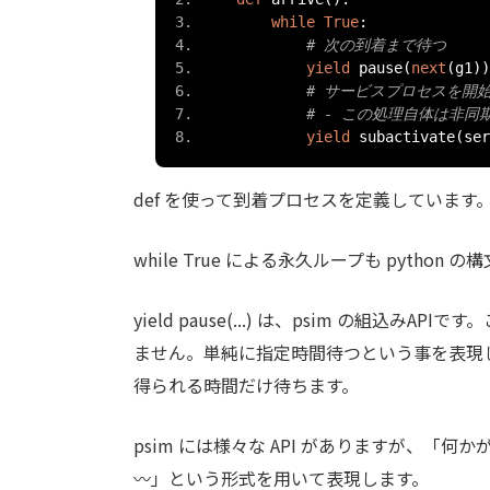
while
True
:
# 次の到着まで待つ
yield
 pause
(
next
(
g1
))
# サービスプロセスを開
# - この処理自体は非
yield
 subactivate
(
ser
def を使って到着プロセスを定義しています。
while True による永久ループも python
yield pause(...) は、psim の組
ません。単純に指定時間待つという事を表現
得られる時間だけ待ちます。
psim には様々な API がありますが、「
〰」という形式を用いて表現します。