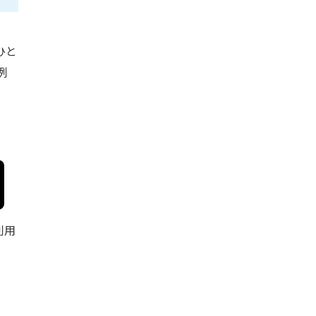
ひと
例
利用