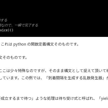
始する
同期なので、一瞬で完了する
vice
)()
これは python の関数定義構文そのものです。
 の構文そのものです。
込みAPIです。ここは少々特殊なのですが、そのまま構文として捉えて頂い
しています。この例では、「到着間隔を生成する乱数発生器」
何かが成立するまで待つ」ような処理は待ち受け式と呼ばれ、「yiel