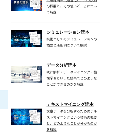
の概要と、その使いどころについ
て解説
シミュレーション読本
技術としてのシミュレーションの
概要と活用例について解説
データ分析読本
統計解析・データマイニング・機
械学習といった技術でどのような
ことができるのかを解説
テキストマイニング読本
文章データを分析するためのテキ
ストマイニングという技術の概要
と、どのようなことが分かるのか
を解説