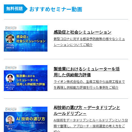
おすすめセミナー動画
無料視聴
感染症と社会シミュレーション
新型コロナに対する感染予防施策の様々なシミュ
レーションについてご紹介
製造業におけるシミュレーターを活
用した供給能力評価
ライオン株式会社の、生産工程から出荷工程まで
を再現し供給能力評価を行った事例をご紹介
AI技術の選び方 ～データドリブンと
ルールドリブン～
AI技術をデータドリブンとルールドリブンという分
類で整理し、アプローチ・技術選定の考え方をご
紹介