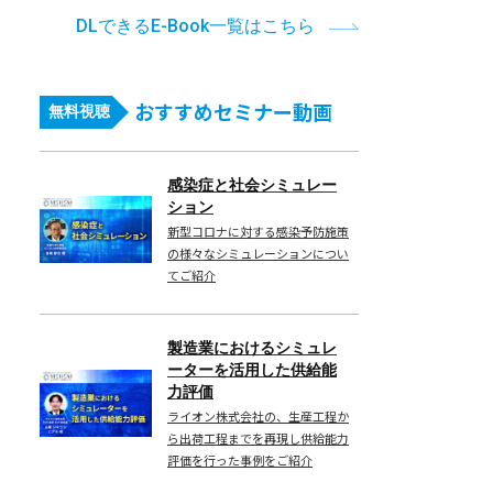
DLできるE-Book一覧はこちら
おすすめセミナー動画
無料視聴
感染症と社会シミュレー
ション
新型コロナに対する感染予防施策
の様々なシミュレーションについ
てご紹介
製造業におけるシミュレ
ーターを活用した供給能
力評価
ライオン株式会社の、生産工程か
ら出荷工程までを再現し供給能力
評価を行った事例をご紹介