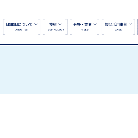
MSIISMについて
技術
分野・業界
製品活用事例
ABOUT US
TECHNOLOGY
FIELD
CASE