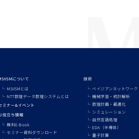
MSIISMについて
技術
MSIISMとは
ベイジアンネットワーク
NTT数理データ数理システムとは
機械学習・統計解析
数理計画・最適化
セミナー&イベント
シミュレーション
お役立ち情報
自然言語処理
無料E-Book
EDA（半導体）
セミナー資料ダウンロード
量子計算