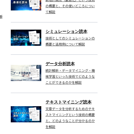
の概要と、その使いどころについ
て解説
新
シミュレーション読本
技術としてのシミュレーションの
概要と活用例について解説
データ分析読本
統計解析・データマイニング・機
械学習といった技術でどのような
ことができるのかを解説
テキストマイニング読本
文章データを分析するためのテキ
ストマイニングという技術の概要
と、どのようなことが分かるのか
を解説