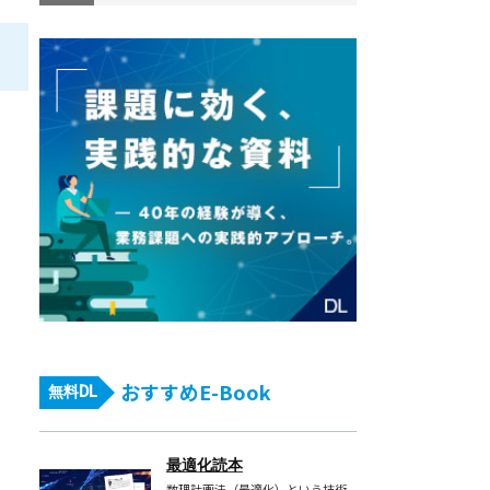
おすすめE-Book
無料DL
最適化読本
数理計画法（最適化）という技術