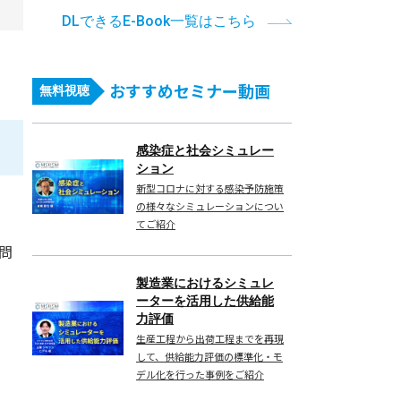
DLできるE-Book一覧はこちら
おすすめセミナー動画
無料視聴
感染症と社会シミュレー
ション
新型コロナに対する感染予防施策
の様々なシミュレーションについ
てご紹介
問
製造業におけるシミュレ
ーターを活用した供給能
力評価
生産工程から出荷工程までを再現
。
して、供給能力評価の標準化・モ
デル化を行った事例をご紹介