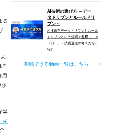
AI技術の選び方 ～デー
タドリブンとルールドリ
よる
ブン～
学
AI技術をデータドリブンとルール
ドリブンという分類で整理し、ア
プローチ・技術選定の考え方をご
紹介
によ
視聴できる動画一覧はこちら
はそ
作用
呼び
子学
ーキ
介