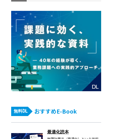
おすすめE-Book
無料DL
最適化読本
数理計画法（最適化）という技術