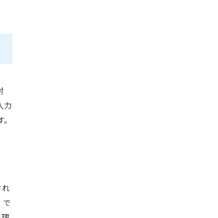
対
入力
す。
され
）で
処理