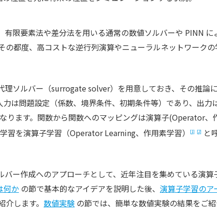
有限要素法や差分法を用いる通常の数値ソルバーや PINN に
、その都度、高コストな逆行列演算やニューラルネットワークの
ルバー（surrogate solver）を用意しておき、その推論
入力は問題設定（係数、境界条件、初期条件等）であり、出力
なります。関数から関数へのマッピングは演算子(Operator、
演算子学習（Operator Learning、作用素学習）
と
[1]
[2]
ルバー作成へのアプローチとして、近年注目を集めている演算
は何か
の節で基本的なアイデアを説明した後、
演算子学習のア
紹介します。
数値実験
の節では、簡単な数値実験の結果をご紹