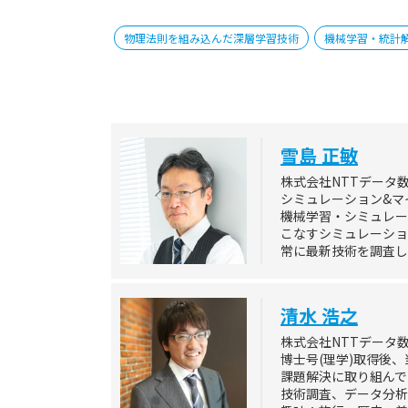
物理法則を組み込んだ深層学習技術
機械学習・統計
雪島 正敏
株式会社NTTデータ
シミュレーション&マ
機械学習・シミュレー
こなすシミュレーショ
常に最新技術を調査し
清水 浩之
株式会社NTTデータ
博士号(理学)取得後
課題解決に取り組んで
技術調査、データ分析