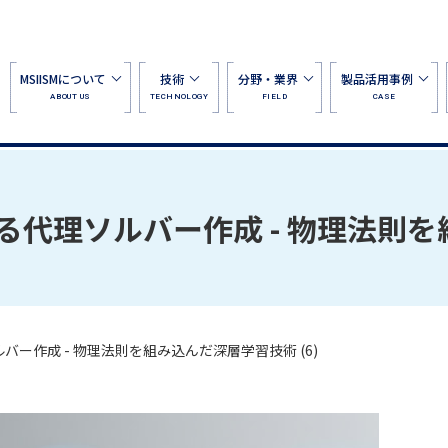
MSIISMについて
技術
分野・業界
製品活用事例
ABOUT US
TECHNOLOGY
FIELD
CASE
代理ソルバー作成 - 物理法則を組
ー作成 - 物理法則を組み込んだ深層学習技術 (6)