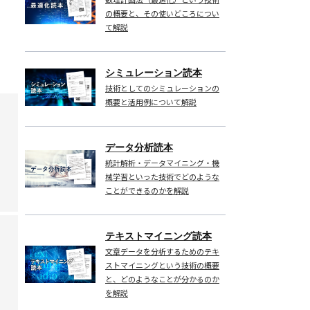
の概要と、その使いどころについ
て解説
シミュレーション読本
技術としてのシミュレーションの
概要と活用例について解説
データ分析読本
統計解析・データマイニング・機
械学習といった技術でどのような
ことができるのかを解説
テキストマイニング読本
文章データを分析するためのテキ
ストマイニングという技術の概要
と、どのようなことが分かるのか
を解説