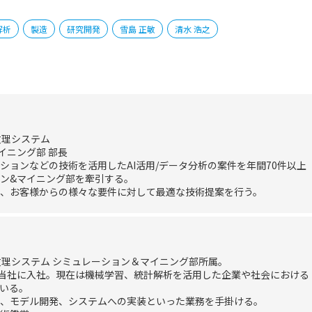
解析
製造
研究開発
雪島 正敏
清水 浩之
数理システム
イニング部 部長
ションなどの技術を活用したAI活用/データ分析の案件を年間70件以上
ン&マイニング部を牽引する。
、お客様からの様々な要件に対して最適な技術提案を行う。
数理システム シミュレーション＆マイニング部所属。
、当社に入社。現在は機械学習、統計解析を活用した企業や社会における
いる。
、モデル開発、システムへの実装といった業務を手掛ける。