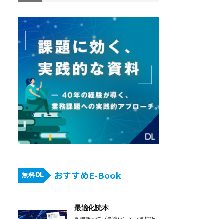
おすすめE-Book
無料DL
最適化読本
数理計画法（最適化）という技術