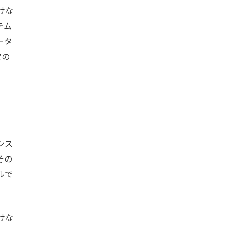
けな
テム
ータ
定の
シス
その
ルで
けな