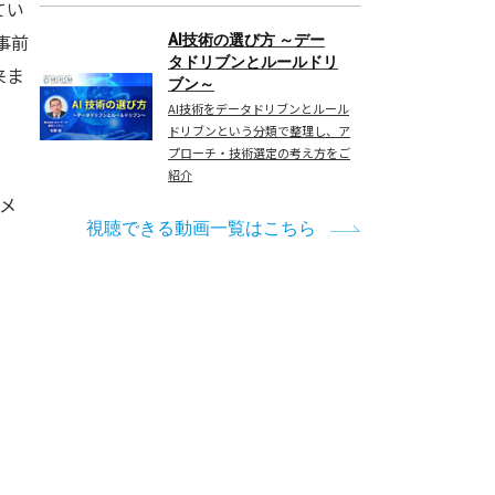
てい
事前
AI技術の選び方 ～デー
タドリブンとルールドリ
来ま
ブン～
AI技術をデータドリブンとルール
ドリブンという分類で整理し、ア
プローチ・技術選定の考え方をご
紹介
メ
視聴できる動画一覧はこちら