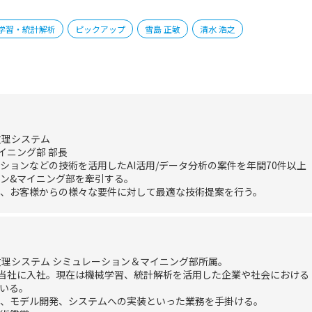
学習・統計解析
ピックアップ
雪島 正敏
清水 浩之
数理システム
イニング部 部長
ションなどの技術を活用したAI活用/データ分析の案件を年間70件以上
ン&マイニング部を牽引する。
、お客様からの様々な要件に対して最適な技術提案を行う。
数理システム シミュレーション＆マイニング部所属。
、当社に入社。現在は機械学習、統計解析を活用した企業や社会における
いる。
、モデル開発、システムへの実装といった業務を手掛ける。