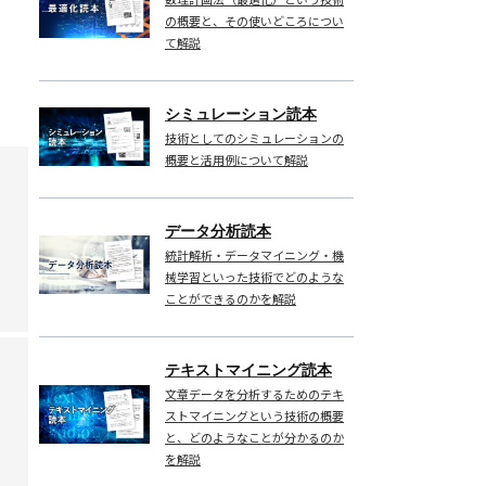
の概要と、その使いどころについ
て解説
シミュレーション読本
技術としてのシミュレーションの
概要と活用例について解説
データ分析読本
統計解析・データマイニング・機
械学習といった技術でどのような
ことができるのかを解説
テキストマイニング読本
文章データを分析するためのテキ
ストマイニングという技術の概要
と、どのようなことが分かるのか
を解説