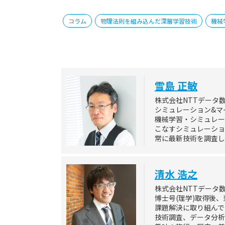
コラム
物理法則を組み込んだ深層学習技術
機械
雪島 正敏
株式会社NTTデータ
シミュレーション&マ
機械学習・シミュレー
こなすシミュレーショ
常に最新技術を調査し
清水 浩之
株式会社NTTデータ
博士号(理学)取得後
課題解決に取り組んで
技術調査、データ分析