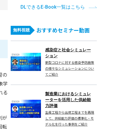
DLできるE-Book一覧はこちら
おすすめセミナー動画
無料視聴
感染症と社会シミュレー
ション
新型コロナに対する感染予防施策
の様々なシミュレーションについ
習の
てご紹介
象学
れる
製造業におけるシミュレ
ーターを活用した供給能
力評価
生産工程から出荷工程までを再現
則が
して、供給能力評価の標準化・モ
デル化を行った事例をご紹介
回転