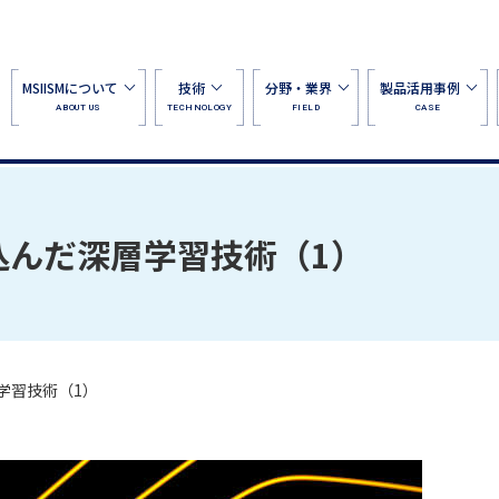
MSIISMについて
技術
分野・業界
製品活用事例
ABOUT US
TECHNOLOGY
FIELD
CASE
組み込んだ深層学習技術（1）
層学習技術（1）