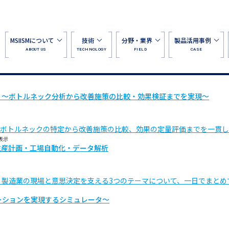
MSIISMについて
技術
分野・業界
製品活用事例
ABOUT US
TECHNOLOGY
FIELD
CASE
 ～ボトルネック分析から改善施策の比較・効果検証までを実現～
ボトルネックの特定から改善施策の比較、効果の定量評価までを一貫し
表示
＝生産計画・工場自動化・データ解析
、製造業の現場と意思決定を支える3つのテーマについて、一日でまとめ
シミュレーションを実現するシミュレータ～