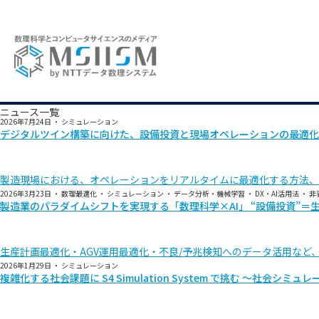
ニュース一覧
2026年7月24日
・
シミュレーション
デジタルツイン構築に向けた、設備投資と現場オペレーションの最適化
製造現場における、オペレーションをリアルタイムに最適化する方法、
2026年3月23日
・
数理最適化
・
シミュレーション
・
データ分析・機械学習
・
DX・AI活用法
・
非
製造業のパラダイムシフトを実現する「数理科学×AI」 “設備投資”
生産計画最適化・AGV運用最適化・不良/予兆検知へのデータ活用など
2026年1月29日
・
シミュレーション
複雑化する社会課題に S4 Simulation System で挑む ～社会