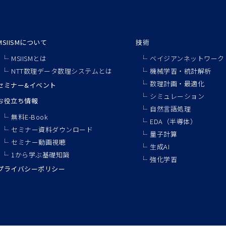
MSIISMについて
技術
MSIISMとは
ベイジアンネットワーク
NTT数理データ数理システムとは
機械学習・統計解析
数理計画・最適化
セミナー&イベント
シミュレーション
お役立ち情報
自然言語処理
無料E-Book
EDA（半導体）
セミナー資料ダウンロード
量子計算
セミナー動画視聴
生成AI
1から学ぶ基礎知識
強化学習
プライバシーポリシー