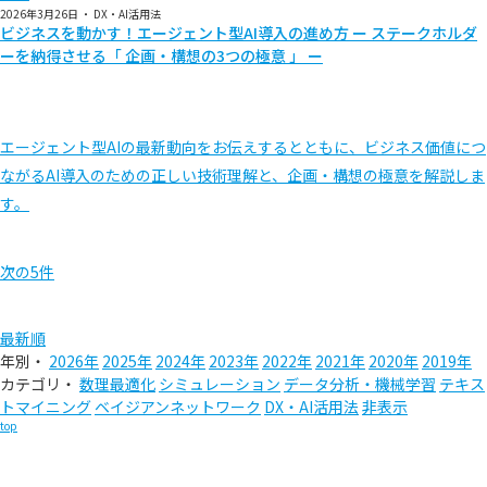
2026年3月26日
・
DX・AI活用法
ビジネスを動かす！エージェント型AI導入の進め方 ー ステークホルダ
ーを納得させる「 企画・構想の3つの極意 」 ー
エージェント型AIの最新動向をお伝えするとともに、ビジネス価値につ
ながるAI導入のための正しい技術理解と、企画・構想の極意を解説しま
す。
次の5件
最新順
年別・
2026年
2025年
2024年
2023年
2022年
2021年
2020年
2019年
カテゴリ・
数理最適化
シミュレーション
データ分析・機械学習
テキス
トマイニング
ベイジアンネットワーク
DX・AI活用法
非表示
top