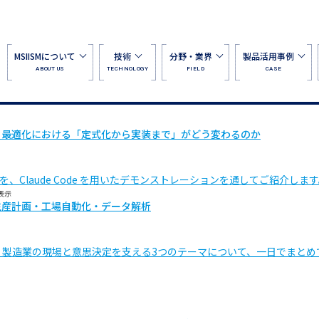
MSIISMについて
技術
分野・業界
製品活用事例
ABOUT US
TECHNOLOGY
FIELD
CASE
開発で、最適化における「定式化から実装まで」がどう変わるのか
Claude Code を用いたデモンストレーションを通してご紹介しま
表示
＝生産計画・工場自動化・データ解析
、製造業の現場と意思決定を支える3つのテーマについて、一日でまとめ