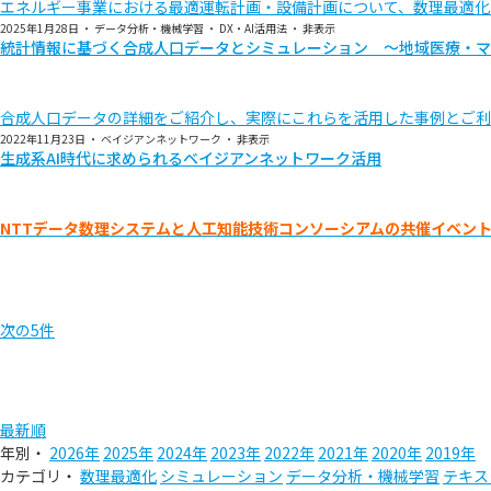
エネルギー事業における最適運転計画・設備計画について、数理最適化
2025年1月28日
・
データ分析・機械学習
・
DX・AI活用法
・
非表示
統計情報に基づく合成人口データとシミュレーション ～地域医療・マ
合成人口データの詳細をご紹介し、実際にこれらを活用した事例とご利
2022年11月23日
・
ベイジアンネットワーク
・
非表示
生成系AI時代に求められるベイジアンネットワーク活用
NTTデータ数理システムと人工知能技術コンソーシアムの共催イベン
次の5件
最新順
年別・
2026年
2025年
2024年
2023年
2022年
2021年
2020年
2019年
カテゴリ・
数理最適化
シミュレーション
データ分析・機械学習
テキス