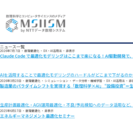
ニュース一覧
2026年7月 7日
・
数理最適化
・
DX・AI活用法
・
非表示
Claude Code で最適化モデリングはここまで楽になる！AI駆動
AIを活用することで最適化モデリングのハードルがどこまで下がるのかを、
2026年3月23日
・
数理最適化
・
シミュレーション
・
データ分析・機械学習
・
DX・AI活用法
・
非
製造業のパラダイムシフトを実現する「数理科学×AI」 “設備投資”
生産計画最適化・AGV運用最適化・不良/予兆検知へのデータ活用など
2025年6月17日
・
数理最適化
・
非表示
エネルギーマネジメント最適化セミナー