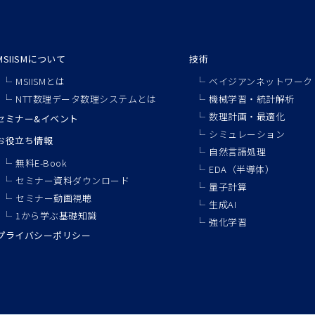
MSIISMについて
技術
MSIISMとは
ベイジアンネットワーク
NTT数理データ数理システムとは
機械学習・統計解析
数理計画・最適化
セミナー&イベント
シミュレーション
お役立ち情報
自然言語処理
無料E-Book
EDA（半導体）
セミナー資料ダウンロード
量子計算
セミナー動画視聴
生成AI
1から学ぶ基礎知識
強化学習
プライバシーポリシー