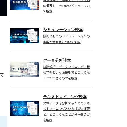
の概要と、その使いどころについ
て解説
シミュレーション読本
技術としてのシミュレーションの
概要と活用例について解説
データ分析読本
統計解析・データマイニング・機
械学習といった技術でどのような
マ
ことができるのかを解説
テキストマイニング読本
文章データを分析するためのテキ
ストマイニングという技術の概要
と、どのようなことが分かるのか
を解説