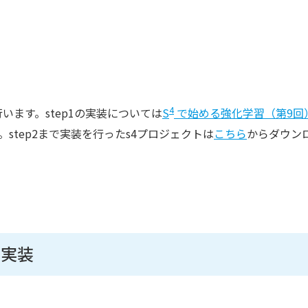
4
います。step1の実装については
S
で始める強化学習（第9回
step2まで実装を行ったs4プロジェクトは
こちら
からダウン
の実装