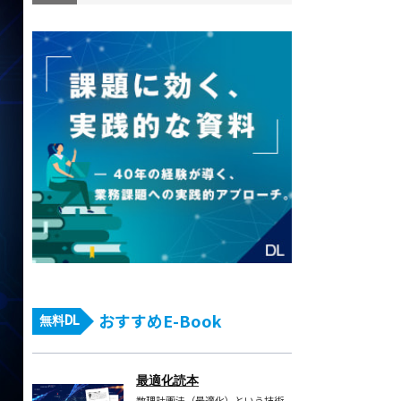
おすすめE-Book
無料DL
最適化読本
数理計画法（最適化）という技術