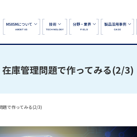
MSIISMについて
技術
分野・業界
製品活用事例
ABOUT US
TECHNOLOGY
FIELD
CASE
在庫管理問題で作ってみる(2/3)
題で作ってみる(2/3)