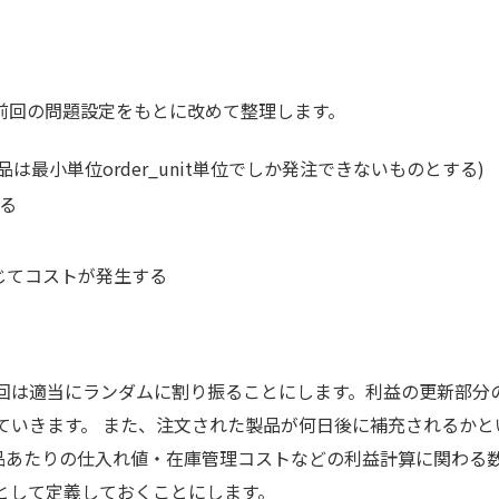
前回の問題設定をもとに改めて整理します。
最小単位order_unit単位でしか発注できないものとする)
る
じてコストが発生する
回は適当にランダムに割り振ることにします。利益の更新部分
ていきます。 また、注文された製品が何日後に補充されるかと
r)、1製品あたりの仕入れ値・在庫管理コストなどの利益計算に関わる
として定義しておくことにします。