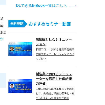
DLできるE-Book一覧はこちら
8
おすすめセミナー動画
無料視聴
。最
回は
学
感染症と社会シミュレー
ション
新型コロナに対する感染予防施策
の様々なシミュレーションについ
てご紹介
製造業におけるシミュレ
ーターを活用した供給能
力評価
生産工程から出荷工程までを再現
して、供給能力評価の標準化・モ
デル化を行った事例をご紹介