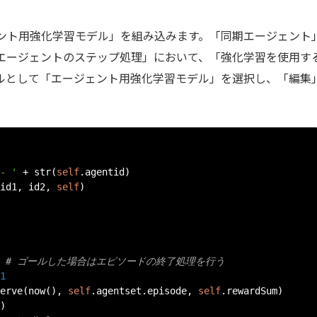
ント用強化学習モデル」を組み込みます。「同期エージェント
エージェントのステップ処理」において、「強化学習を使用す
ルとして「エージェント用強化学習モデル」を選択し、「編集
- '
+
 str
(
self
.
agentid
)
id1
,
 id2
,
self
)
# ゴールした場合はエピソードの終了処理を行う
1
erve
(
now
(),
self
.
agentset
.
episode
,
self
.
rewardSum
)
)