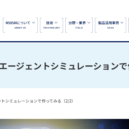
MSIISMについて
技術
分野・業界
製品活用事例
ABOUT US
TECHNOLOGY
FIELD
CASE
）エージェントシミュレーションで
ントシミュレーションで作ってみる（2/2）