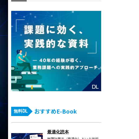
おすすめE-Book
無料DL
最適化読本
数理計画法（最適化）という技術