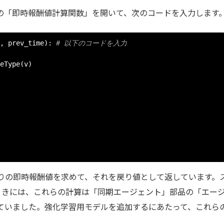
の「即時報酬値計算関数」を開いて、次のコードを入力します
,
 prev_time
):
# 以下のコードを入力
eType
(
v
)
りの即時報酬値を求めて、それを戻り値として返しています。
ときには、これらの計算は「同期エージェント」部品の「エー
ていました。強化学習用モデルを追加するにあたって、これら
。