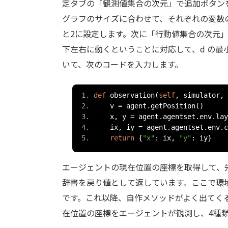
定タブの「観測値集合の次元」で追加ボタンを
グラフのサイズに合わせて、それぞれの変数の
と2に設定します。次に「行動値集合の次元」
下左右に動くということに対応して、d の最
いて、次のコードを入力します。
def
 observation
(
self
,
 simulator
,
 
    v 
=
 agent
.
getPosition
()
    x
,
 y 
=
 agent
.
agentset
.
env
.
lay
    ix
,
 iy 
=
 agent
.
agentset
.
env
.
c
return
{
"x"
:
 ix
,
"y"
:
 iy
}
エージェントの現在位置の座標を取得して、先ほど
辞書を戻り値として返しています。ここで環境（e
です。これ以降、自作メソッドがよく出てく
在位置の座標をエージェントが観測し、4種