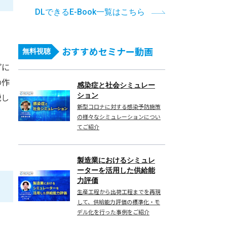
DLできるE-Book一覧はこちら
おすすめセミナー動画
無料視聴
プに
の作
感染症と社会シミュレー
説し
ション
新型コロナに対する感染予防施策
の様々なシミュレーションについ
てご紹介
製造業におけるシミュレ
ーターを活用した供給能
力評価
生産工程から出荷工程までを再現
して、供給能力評価の標準化・モ
デル化を行った事例をご紹介