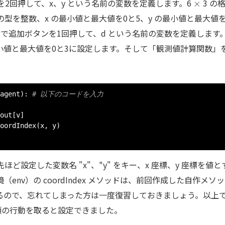
\times
2回押して、x、y という名前の変数を定義します。6
3 の
×
型を整数、x の最小値と最大値を0と5、y の最小値と最大値を
で追加ボタンを1回押して、d という名前の変数を定義します
小値と最大値を0と3に設定します。そして「観測値計算関数」
agent
):
# 以下のコードを入力
out
[
v
]
oordIndex
(
x
,
 y
)
設定した変数名 "x"、"y" をキー、x 座標、y 座標を値と
nv）の coordIndex メソッドは、前回作成した自作メソ
るので、忘れてしまった方は一度復習しておきましょう。以上
類の行動を取ると設定できました。