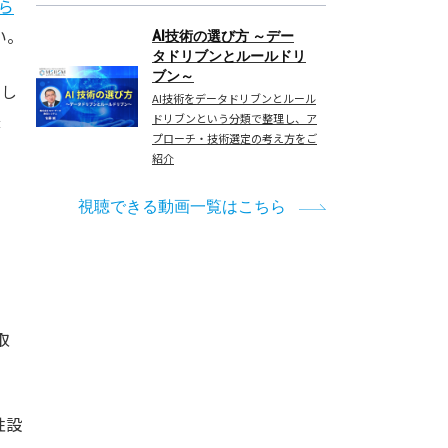
ら
い。
AI技術の選び方 ～デー
タドリブンとルールドリ
ブン～
そし
AI技術をデータドリブンとルール
様
ドリブンという分類で整理し、ア
プローチ・技術選定の考え方をご
紹介
視聴できる動画一覧はこちら
取
性設