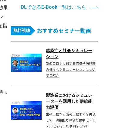
効果
DLできるE-Book一覧はこちら
レ
を指
おすすめセミナー動画
無料視聴
感染症と社会シミュレー
ション
新型コロナに対する感染予防施策
の様々なシミュレーションについ
てご紹介
持っ
製造業におけるシミュレ
ーターを活用した供給能
力評価
生産工程から出荷工程までを再現
して、供給能力評価の標準化・モ
デル化を行った事例をご紹介