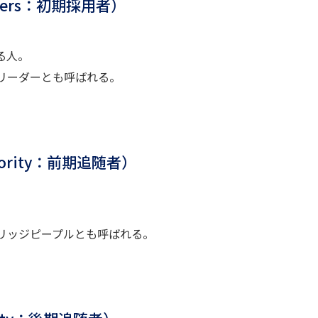
ters：初期採用者）
る人。
リーダーとも呼ばれる。
ority：前期追随者）
リッジピープルとも呼ばれる。