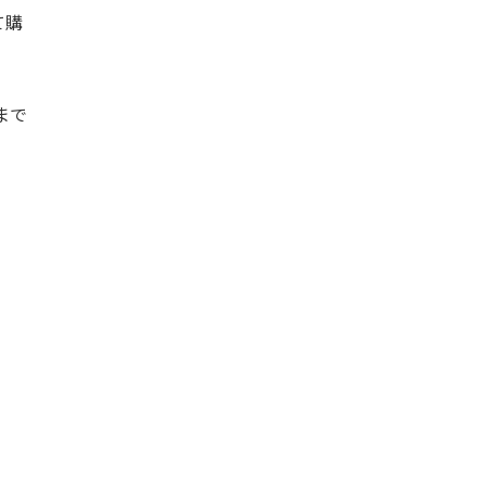
て購
まで