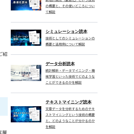
の概要と、その使いどころについ
て解説
シミュレーション読本
技術としてのシミュレーションの
概要と活用例について解説
ご紹
データ分析読本
統計解析・データマイニング・機
械学習といった技術でどのような
ことができるのかを解説
テキストマイニング読本
文章データを分析するためのテキ
ストマイニングという技術の概要
と、どのようなことが分かるのか
を解説
客層