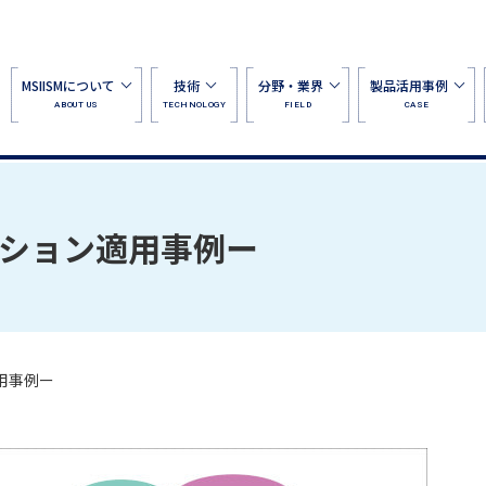
MSIISMについて
技術
分野・業界
製品活用事例
ABOUT US
TECHNOLOGY
FIELD
CASE
ーション適用事例ー
用事例ー