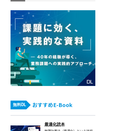
おすすめE-Book
無料DL
最適化読本
数理計画法（最適化）という技術